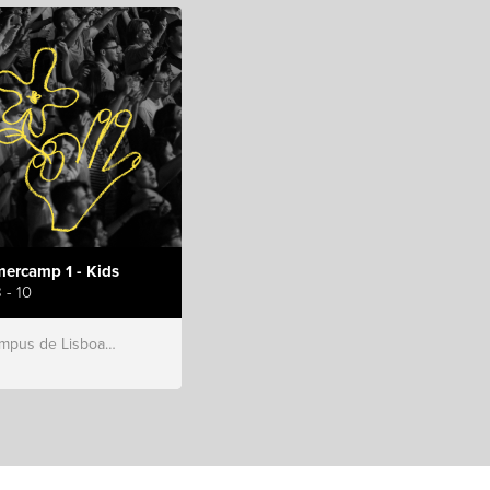
ercamp 1 - Kids
 - 10
s de Lisboa, Hillsong Portugal