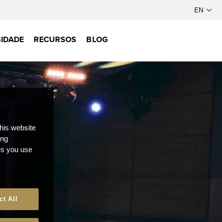
IDADE
RECURSOS
BLOG
this website
ong
ces you use
ct All