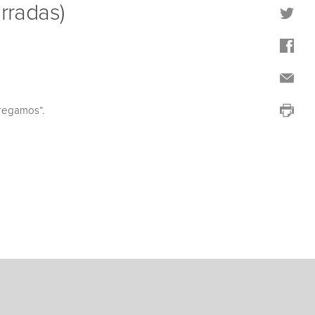
rradas)
regamos”.