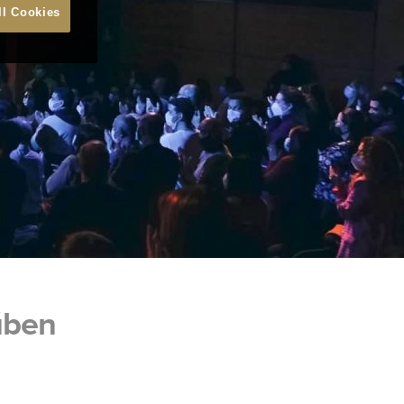
ll Cookies
úben