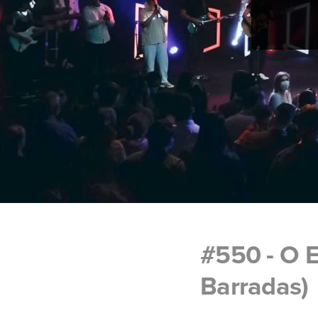
#550 - O 
Barradas)