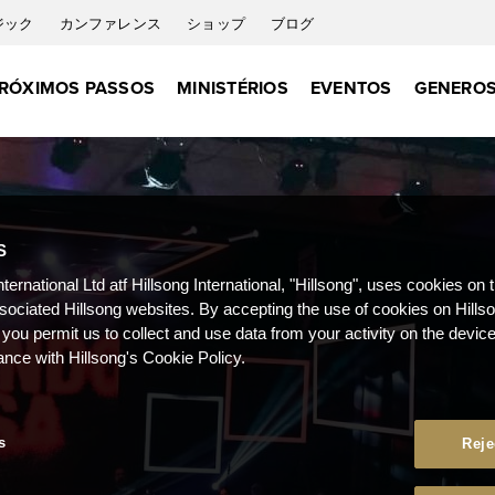
ジック
カンファレンス
ショップ
ブログ
RÓXIMOS PASSOS
MINISTÉRIOS
EVENTOS
GENEROS
S
nternational Ltd atf Hillsong International, "Hillsong", uses cookies on 
ssociated Hillsong websites. By accepting the use of cookies on Hills
 you permit us to collect and use data from your activity on the devi
ance with Hillsong's Cookie Policy.
s
Reje