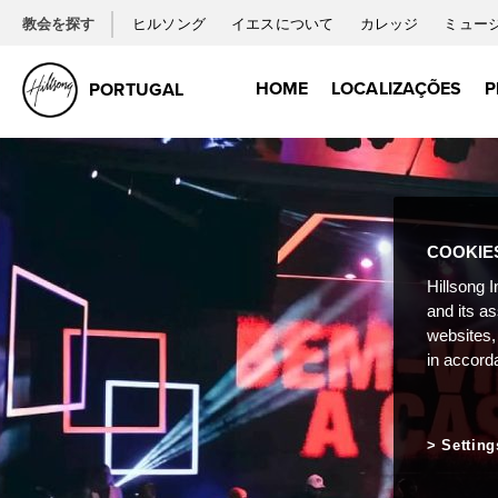
教会を探す
ヒルソング
イエスについて
カレッジ
ミュー
HOME
LOCALIZAÇÕES
P
PORTUGAL
COOKIE
Hillsong I
and its a
websites,
in accord
Setting