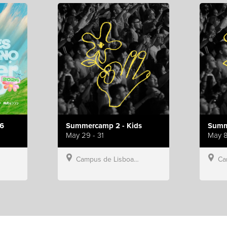
6
Summercamp 2 - Kids
Summ
May 29 - 31
May 8
Campus de Lisboa, Hillsong Portugal
Campu