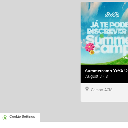
Summercamp YxYA '2
August 3 - 8
Campo ACM
Cookie Settings