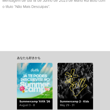
Mensagem de dia 18 de Junho de 2023 de Mário Rui Boto com
o título “Não Mais Desculpas”.
あなたも好きかも
Summercamp YxYA '26
Summercamp 2 - Kids
August 3 - 8
May 29 - 31