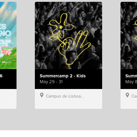
6
Summercamp 2 - Kids
Summ
May 29 - 31
May 8
Campus de Lisboa, Hillsong Portugal
Campu