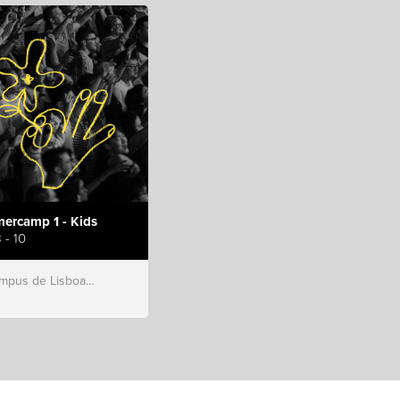
ercamp 1 - Kids
 - 10
s de Lisboa, Hillsong Portugal