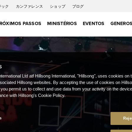
ジック
カンファレンス
ショップ
ブログ
RÓXIMOS PASSOS
MINISTÉRIOS
EVENTOS
GENEROS
S
nternational Ltd atf Hillsong International, "Hillsong", uses cookies on 
ssociated Hillsong websites. By accepting the use of cookies on Hills
 you permit us to collect and use data from your activity on the devi
ance with Hillsong's Cookie Policy.
s
Reje