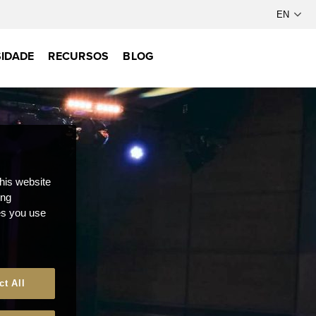
IDADE
RECURSOS
BLOG
this website
ong
ces you use
ct All