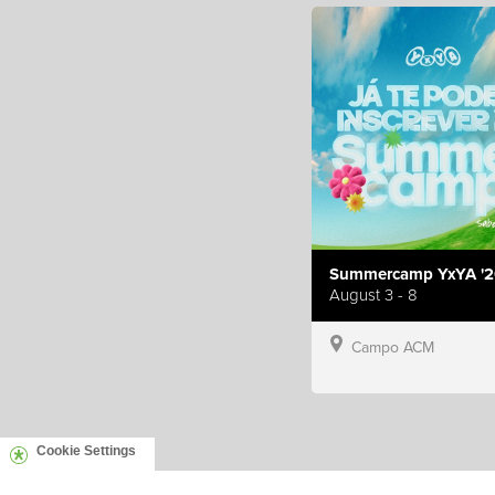
Summercamp YxYA '2
August 3 - 8
Campo ACM
Cookie Settings