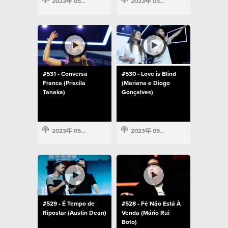
2023年 05月 14日
2023年 05月 14日
#531 - Conversa
#530 - Love is Blind
Franca (Priscila
(Mariana e Diogo
Tanaka)
Gonçalves)
2023年 05月 14日
2023年 05月 14日
#529 - É Tempo de
#528 - Fé Não Está À
Ripostar (Austin Dean)
Venda (Mário Rui
Boto)