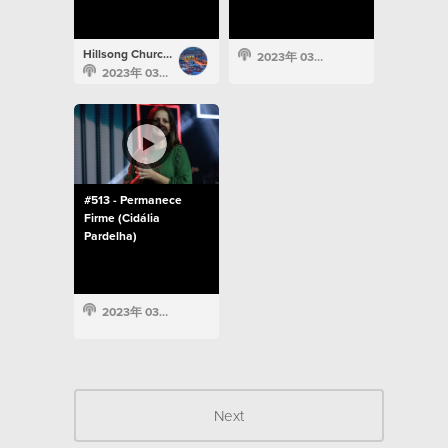
Hillsong Church Portugal
2023年 03月 22日
2023年 03月 24日
#513 - Permanece
Firme (Cidália
Pardelha)
2023年 03月 21日
Next