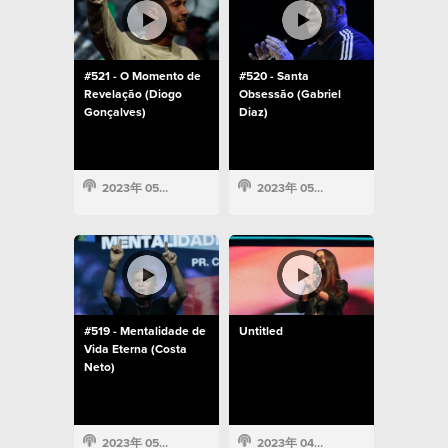
#521 - O Momento de
#520 - Santa
Revelação (Diogo
Obsessão (Gabriel
Gonçalves)
Diaz)
2023年 05月 14日
2023年 05月 14日
#519 - Mentalidade de
Untitled
Vida Eterna (Costa
Neto)
2023年 05月 14日
2023年 04月 19日