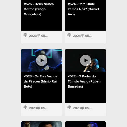
#525 - Deus Nunca
#524 - Para Onde
Dorme (Diogo
Iremos Nós? (Daniel
Gonçalves)
Arci)
2023年 05月 14日
2023年 05月 14日
#523 - Os Três Vazios
#522 - O Poder do
da Páscoa (Mário Rui
Túmulo Vazio (Rúben
Boto)
Barradas)
2023年 05月 14日
2023年 05月 14日