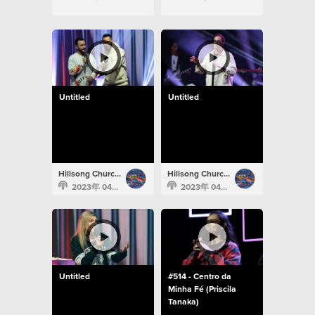
Untitled
Untitled
Hillsong Church Portugal
Hillsong Church Portugal
2023年 04月 19日
2023年 04月 19日
Untitled
#514 - Centro da
Minha Fé (Priscila
Tanaka)