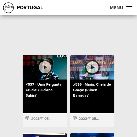
PORTUGAL
MENU
#537 - Uma Pergunta
#536 - Maria, Cheia de
Crucial (Luciano
Graça! (Rúben
Subirá)
Barradas)
2023年 05月 15日
2023年 05月 14日