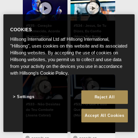
#535 - Coração
#534 - Jesus, Se Tu
COOKIES
Adormecido, Acorda
Dizes, Eu Confio
(Gabriel Diaz)
(Mário Rui Boto)
Hillsong International Ltd atf Hillsong International,
"Hillsong", uses cookies on this website and its associated
Hillsong websites. By accepting the use of cookies on
Hillsong websites, you permit us to collect and use data
2023年 05月 14日
2023年 05月 14日
from your activity on the devices you use in accordance
with Hillsong's Cookie Policy.
Settings
Reject All
#533 - Não Desistas
#532 - O Que é Isso
do Teu Combate
Que Tens Na Mão
(Joana Cabral)
(Mário Rui Boto)
Accept All Cookies