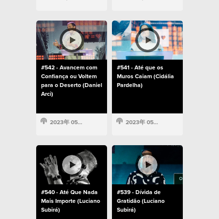
#542 - Avancem com
#541 - Até que os
Confiança ou Voltem
Muros Caiam (Cidália
para o Deserto (Daniel
Pardelha)
Arci)
2023年 05月 22日
2023年 05月 22日
#540 - Até Que Nada
#539 - Dívida de
Mais Importe (Luciano
Gratidão (Luciano
Subirá)
Subirá)