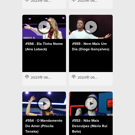
2023年 06月 28日
2023年 06月 28日
#556 - Ela Tinha Nome
#555 - Nem Mais Um
(Ana Loback)
Dia (Diogo Gonçalves)
2023年 06月 28日
2023年 06月 19日
#554 - O Mandamento
#553 - Não Mais
Do Amor (Priscila
Desculpas (Mário Rui
Tanaka)
Boto)