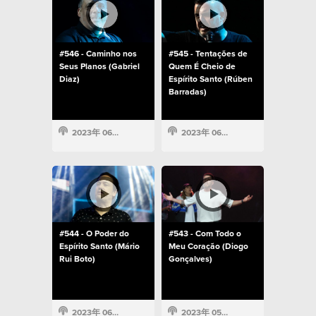
#546 - Caminho nos
#545 - Tentações de
Seus Planos (Gabriel
Quem É Cheio de
Diaz)
Espírito Santo (Rúben
Barradas)
2023年 06月 5日
2023年 06月 2日
#544 - O Poder do
#543 - Com Todo o
Espírito Santo (Mário
Meu Coração (Diogo
Rui Boto)
Gonçalves)
2023年 06月 2日
2023年 05月 22日