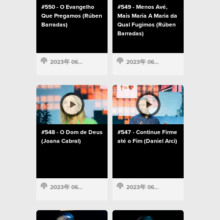
#550 - O Evangelho
#549 - Menos Avé,
Que Pregamos (Rúben
Mais Maria A Maria da
Barradas)
Qual Fugimos (Rúben
Barradas)
2023年 06月 12日
2023年 06月 12日
#548 - O Dom de Deus
#547 - Continue Firme
(Joana Cabral)
até o Fim (Daniel Arci)
2023年 06月 5日
2023年 06月 5日