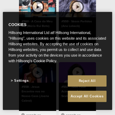
#560 - A Casa do Meu
#559 - Vasos Partidos
COOKIES
Pai (Mário Rui Boto)
(Ana Loback)
Hillsong International Ltd atf Hillsong International,
"Hillsong", uses cookies on this website and its associated
Hillsong websites. By accepting the use of cookies on
Hillsong websites, you permit us to collect and use data
2023年 06月 28日
2023年 06月 28日
from your activity on the devices you use in accordance
with Hillsong's Cookie Policy.
Settings
Reject All
#558 - Jesus
#557 - Tudo Pode
Encontra-nos no
Acontecer À Hora
Nosso Caos (Joana
Sexta (Amélia Boto)
Accept All Cookies
Cabral)