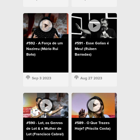
#592 - A Força de um
#591 - Esse Golias é
Nazireu (Mário Rui
Meu! (Rúben
Boto)
Barradas)
Sep 3 2023
Aug 27 2023
#590 - Lot, os Genros
#589 - O Que Trazes
de Lot & a Mulher de
Hoje? (Priscila Costa)
Lot (Francisco Cabral)