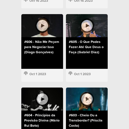
Oct 16 2023
Oct 16 2023
#606 - Não Me Peçam
#605 - O Que Podes
para Negociar Isso
Fazer Até Que Deus o
(Diogo Gonçalves)
Faça (Gabriel Diaz)
Oct 1 2023
Oct 1 2023
#604 - Principios da
#603 - Cheio Ou a
Provisão Divina (Mário
Transbordar? (Priscila
Rui Boto)
Costa)