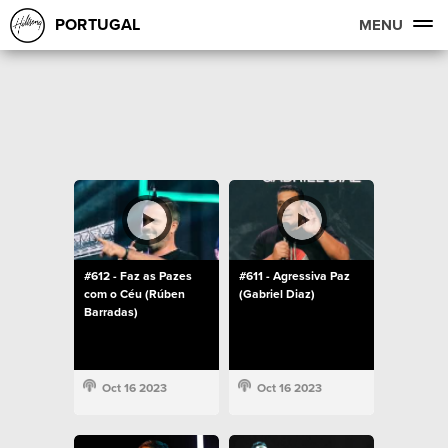
PORTUGAL
MENU
#612 - Faz as Pazes
#611 - Agressiva Paz
com o Céu (Rúben
(Gabriel Diaz)
Barradas)
Oct 16 2023
Oct 16 2023