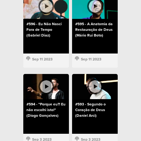
#596 - Eu Não Nasci
#595 - A Anatomia da
Fora de Tempo
Restauração de Deus
(Gabriel Diaz)
(Mário Rui Boto)
Sep 11 2023
Sep 11 2023
#594 - "Porque eu?! Eu
#593 - Segundo o
não escolhi isto!"
Coração de Deus
(Diogo Gonçalves)
(Daniel Arci)
Sep 3 2023
Sep 3 2023