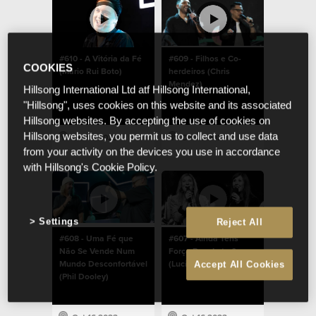
#610 - A Vitória da Fé
#609 - Filhos e Co-
COOKIES
(Mário Rui Boto)
herdeiros (Chris
Mendez)
Hillsong International Ltd atf Hillsong International,
"Hillsong", uses cookies on this website and its associated
Hillsong websites. By accepting the use of cookies on
Hillsong websites, you permit us to collect and use data
Oct 16 2023
Oct 16 2023
from your activity on the devices you use in accordance
with Hillsong's Cookie Policy.
Settings
Reject All
#608 - Uma Fé que
#607 - Ainda Tens
Não Se Vende Num
Força Para Lutar?
Mundo Desconfortável
(Lucinda Dooley)
Accept All Cookies
(Phil Dooley)