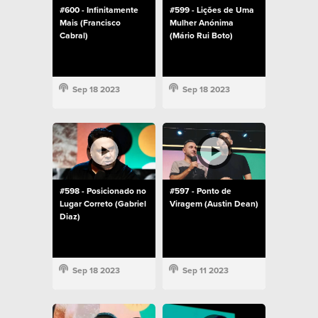
#600 - Infinitamente
#599 - Lições de Uma
Mais (Francisco
Mulher Anónima
Cabral)
(Mário Rui Boto)
Sep 18 2023
Sep 18 2023
#598 - Posicionado no
#597 - Ponto de
Lugar Correto (Gabriel
Viragem (Austin Dean)
Diaz)
Sep 18 2023
Sep 11 2023