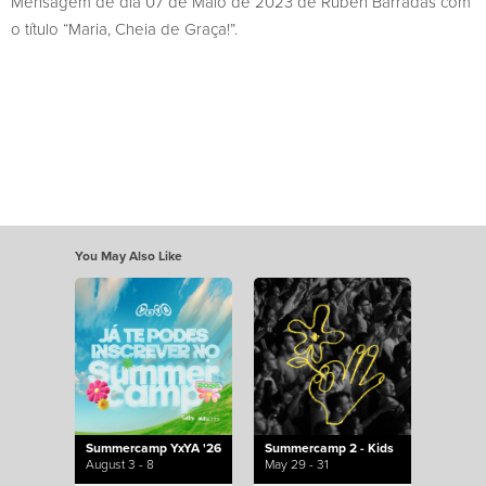
Mensagem de dia 07 de Maio de 2023 de Rúben Barradas com
o título “Maria, Cheia de Graça!”.
You May Also Like
Summercamp YxYA '26
Summercamp 2 - Kids
August 3 - 8
May 29 - 31