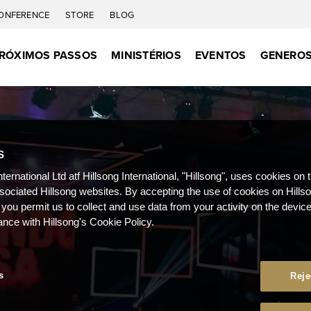
ONFERENCE
STORE
BLOG
RÓXIMOS PASSOS
MINISTÉRIOS
EVENTOS
GENEROS
S
nternational Ltd atf Hillsong International, "Hillsong", uses cookies on 
ssociated Hillsong websites. By accepting the use of cookies on Hills
 you permit us to collect and use data from your activity on the devi
ance with Hillsong's Cookie Policy.
s
Reje