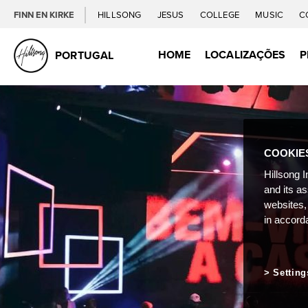
FINN EN KIRKE
HILLSONG
JESUS
COLLEGE
MUSIC
C
HOME
LOCALIZAÇÕES
P
PORTUGAL
COOKIE
Hillsong I
and its a
websites,
in accord
Setting