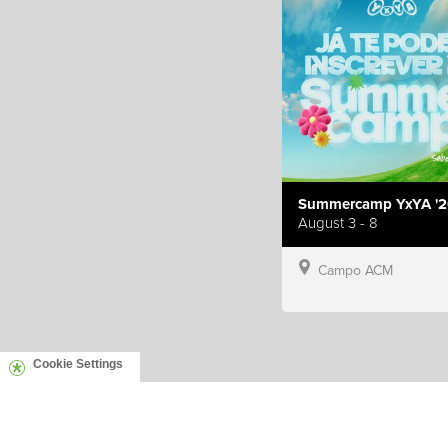
Summercamp YxYA '2
August 3 - 8
Campo ACM
Cookie Settings