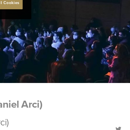
ll Cookies
iel Arci)
ci)