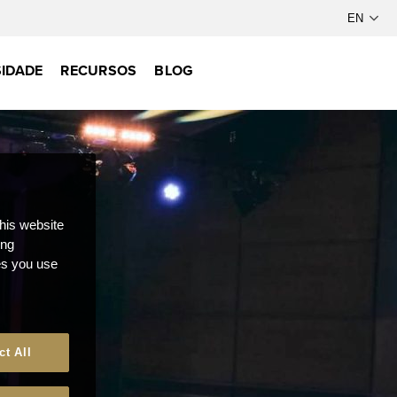
IDADE
RECURSOS
BLOG
this website
ong
ces you use
ct All