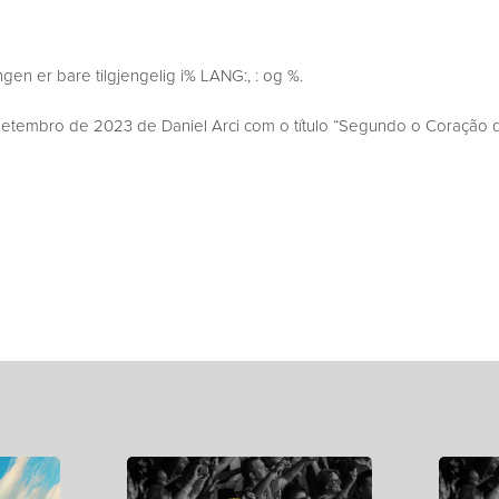
en er bare tilgjengelig i% LANG:, : og %.
tembro de 2023 de Daniel Arci com o título “Segundo o Coração d