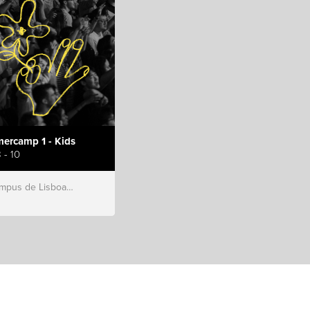
ercamp 1 - Kids
 - 10
s de Lisboa, Hillsong Portugal