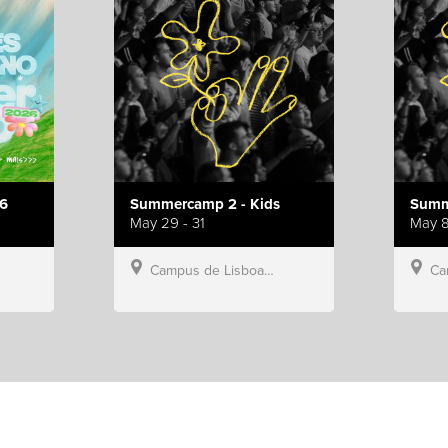
6
Summercamp 2 - Kids
Summ
May 29 - 31
May 8
Campus de Lisboa, Hillsong Portugal
Campu