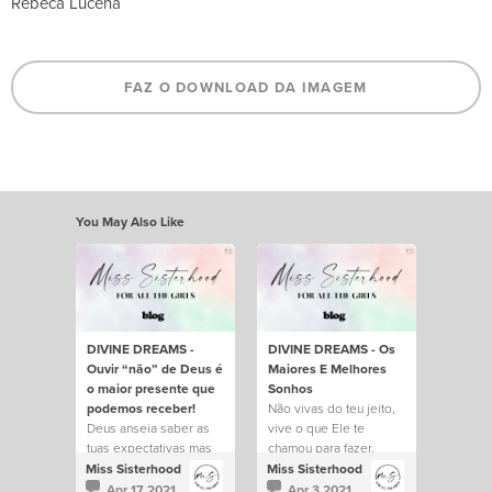
Rebeca Lucena
FAZ O DOWNLOAD DA IMAGEM
You May Also Like
DIVINE DREAMS -
DIVINE DREAMS - Os
Ouvir “não” de Deus é
Maiores E Melhores
o maior presente que
Sonhos
podemos receber!
Não vivas do teu jeito,
Deus anseia saber as
vive o que Ele te
tuas expectativas mas
chamou para fazer.
para exceder tudo que
Miss Sisterhood
Miss Sisterhood
esperas que Ele possa
Apr 17 2021
Apr 3 2021