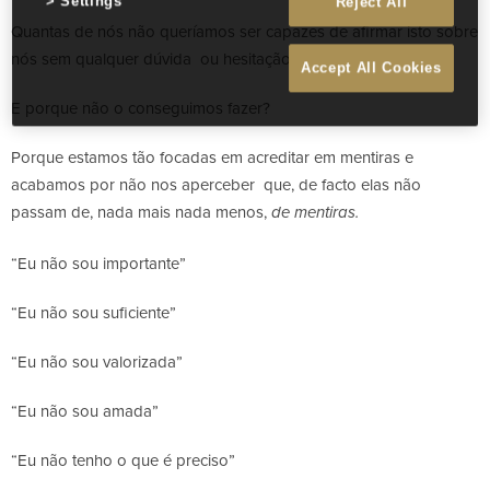
Settings
Reject All
Quantas de nós não queríamos ser capazes de afirmar isto sobre
nós sem qualquer dúvida ou hesitação?
Accept All Cookies
E porque não o conseguimos fazer?
Porque estamos tão focadas em acreditar em mentiras e
acabamos por não nos aperceber que, de facto elas não
passam de, nada mais nada menos,
de mentiras.
“Eu não sou importante”
“Eu não sou suficiente”
“Eu não sou valorizada”
“Eu não sou amada”
“Eu não tenho o que é preciso”