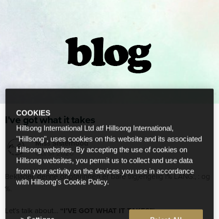
COOKIES
I've got what it takes
Hillsong International Ltd atf Hillsong International,
"Hillsong", uses cookies on this website and its associated
Miss Sisterhood
Hillsong websites. By accepting the use of cookies on
Oct 31 2020
Hillsong websites, you permit us to collect and use data
from your activity on the devices you use in accordance
Beklager, denne oppføringen er bare tilgjengelig i% LANG:, : og
with Hillsong's Cookie Policy.
%.
Let’s talk about…
“I’VE GOT WHAT IT TAKES”
!