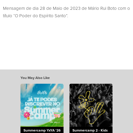
Mensagem de dia 28 de Maio de 2023 de Mário Rui Boto com o
título “O Poder do Espírito Santo”.
You May Also Like
Summercamp YxYA '26
Summercamp 2 - Kids