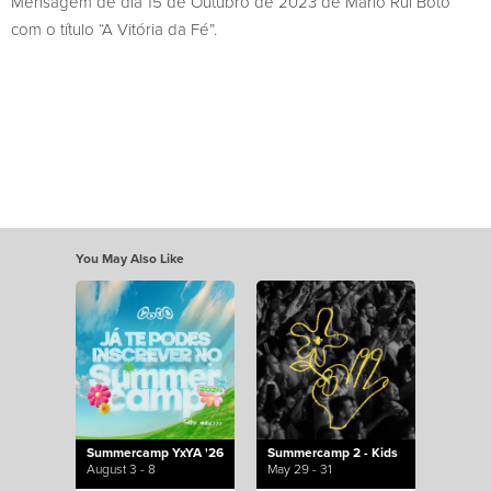
Mensagem de dia 15 de Outubro de 2023 de Mário Rui Boto
com o título “A Vitória da Fé”.
You May Also Like
Summercamp YxYA '26
Summercamp 2 - Kids
August 3 - 8
May 29 - 31