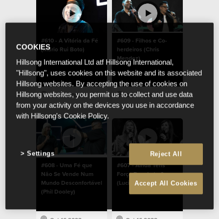
#610 - A Vitória da Fé
#609 - Filhos e Co-
COOKIES
(Mário Rui Boto)
herdeiros (Chris
Mendez)
Hillsong International Ltd atf Hillsong International,
"Hillsong", uses cookies on this website and its associated
Hillsong websites. By accepting the use of cookies on
Hillsong websites, you permit us to collect and use data
Oct 16 2023
Oct 16 2023
from your activity on the devices you use in accordance
with Hillsong's Cookie Policy.
Settings
Reject All
#608 - Uma Fé que
#607 - Ainda Tens
Não Se Vende Num
Força Para Lutar?
Mundo Desconfortável
(Lucinda Dooley)
Accept All Cookies
(Phil Dooley)