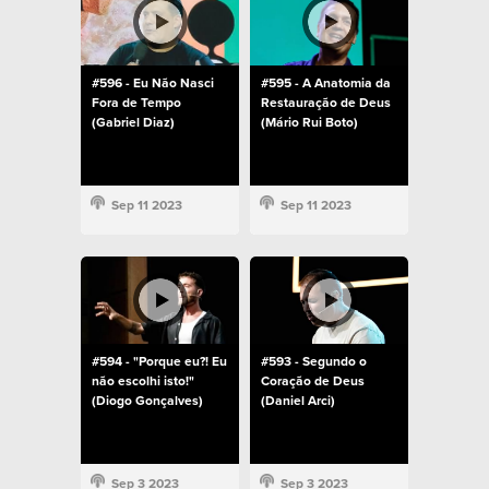
#596 - Eu Não Nasci
#595 - A Anatomia da
Fora de Tempo
Restauração de Deus
(Gabriel Diaz)
(Mário Rui Boto)
Sep 11 2023
Sep 11 2023
#594 - "Porque eu?! Eu
#593 - Segundo o
não escolhi isto!"
Coração de Deus
(Diogo Gonçalves)
(Daniel Arci)
Sep 3 2023
Sep 3 2023