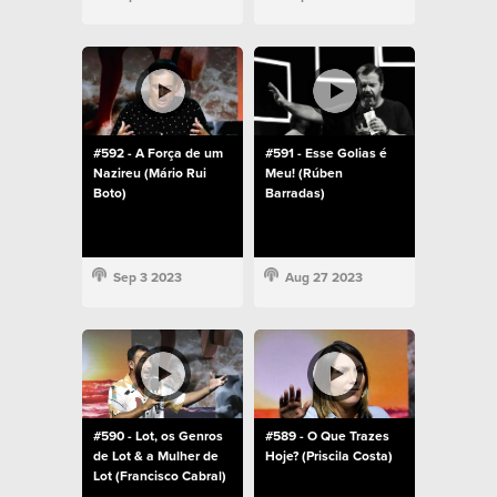
#592 - A Força de um
#591 - Esse Golias é
Nazireu (Mário Rui
Meu! (Rúben
Boto)
Barradas)
Sep 3 2023
Aug 27 2023
#590 - Lot, os Genros
#589 - O Que Trazes
de Lot & a Mulher de
Hoje? (Priscila Costa)
Lot (Francisco Cabral)