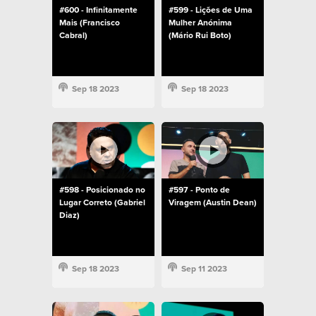
#600 - Infinitamente
#599 - Lições de Uma
Mais (Francisco
Mulher Anónima
Cabral)
(Mário Rui Boto)
Sep 18 2023
Sep 18 2023
#598 - Posicionado no
#597 - Ponto de
Lugar Correto (Gabriel
Viragem (Austin Dean)
Diaz)
Sep 18 2023
Sep 11 2023