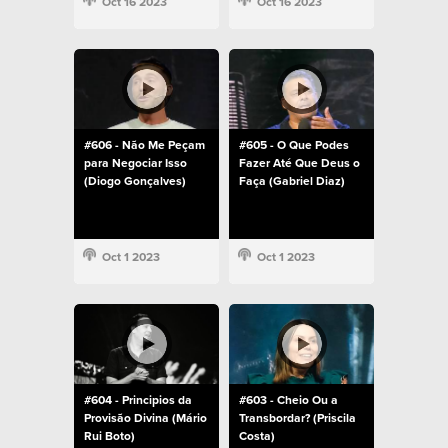
Oct 16 2023
Oct 16 2023
#606 - Não Me Peçam
#605 - O Que Podes
para Negociar Isso
Fazer Até Que Deus o
(Diogo Gonçalves)
Faça (Gabriel Diaz)
Oct 1 2023
Oct 1 2023
#604 - Principios da
#603 - Cheio Ou a
Provisão Divina (Mário
Transbordar? (Priscila
Rui Boto)
Costa)