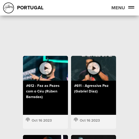
PORTUGAL
MENU
#612 - Faz as Pazes
#611 - Agressiva Paz
com o Céu (Rúben
(Gabriel Diaz)
Barradas)
Oct 16 2023
Oct 16 2023