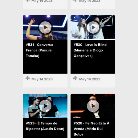
May 14 2023
May 14 2023
#531 - Conversa
#530 - Love is Blind
Franca (Priscila
(Mariana e Diogo
Tanaka)
Gonçalves)
May 14 2023
May 14 2023
#529 - É Tempo de
#528 - Fé Não Está À
Ripostar (Austin Dean)
Venda (Mário Rui
Boto)