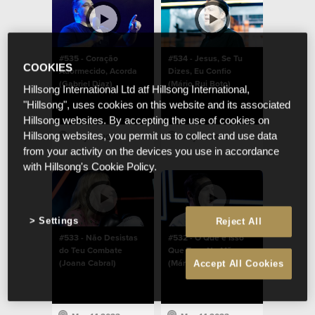
#535 - Coração
#534 - Jesus, Se Tu
COOKIES
Adormecido, Acorda
Dizes, Eu Confio
(Gabriel Diaz)
(Mário Rui Boto)
Hillsong International Ltd atf Hillsong International,
"Hillsong", uses cookies on this website and its associated
Hillsong websites. By accepting the use of cookies on
Hillsong websites, you permit us to collect and use data
May 14 2023
May 14 2023
from your activity on the devices you use in accordance
with Hillsong's Cookie Policy.
Settings
Reject All
#533 - Não Desistas
#532 - O Que é Isso
do Teu Combate
Que Tens Na Mão
(Joana Cabral)
(Mário Rui Boto)
Accept All Cookies