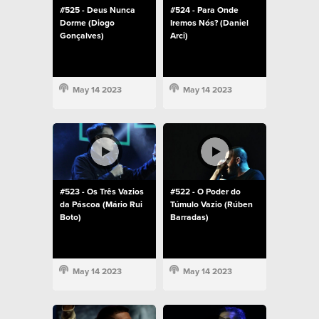
#525 - Deus Nunca
#524 - Para Onde
Dorme (Diogo
Iremos Nós? (Daniel
Gonçalves)
Arci)
May 14 2023
May 14 2023
#523 - Os Três Vazios
#522 - O Poder do
da Páscoa (Mário Rui
Túmulo Vazio (Rúben
Boto)
Barradas)
May 14 2023
May 14 2023