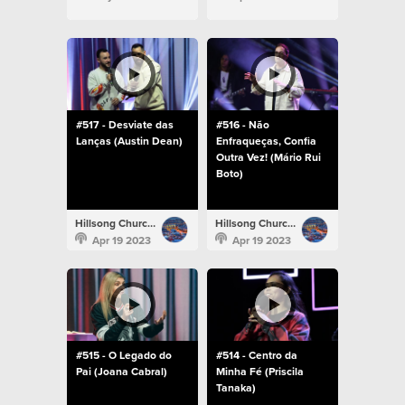
#517 - Desviate das
#516 - Não
Lanças (Austin Dean)
Enfraqueças, Confia
Outra Vez! (Mário Rui
Boto)
Hillsong Church Portugal
Hillsong Church Portugal
Apr 19 2023
Apr 19 2023
#515 - O Legado do
#514 - Centro da
Pai (Joana Cabral)
Minha Fé (Priscila
Tanaka)