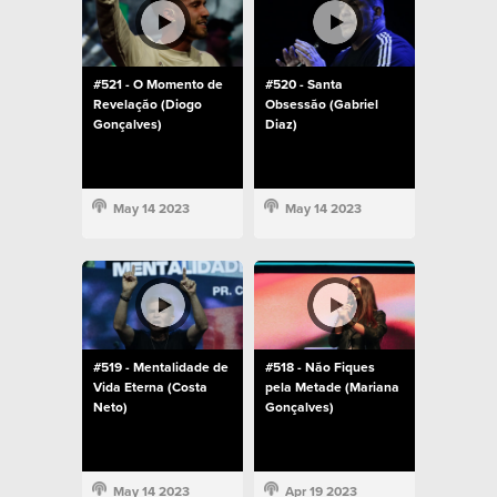
#521 - O Momento de
#520 - Santa
Revelação (Diogo
Obsessão (Gabriel
Gonçalves)
Diaz)
May 14 2023
May 14 2023
#519 - Mentalidade de
#518 - Não Fiques
Vida Eterna (Costa
pela Metade (Mariana
Neto)
Gonçalves)
May 14 2023
Apr 19 2023