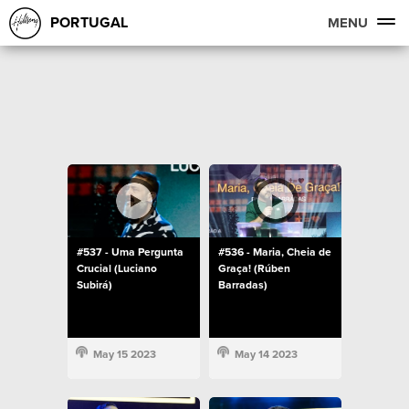
PORTUGAL
MENU
#537 - Uma Pergunta
#536 - Maria, Cheia de
Crucial (Luciano
Graça! (Rúben
Subirá)
Barradas)
May 15 2023
May 14 2023