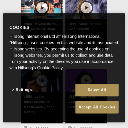
#560 - A Casa do Meu
#559 - Vasos Partidos
COOKIES
Pai (Mário Rui Boto)
(Ana Loback)
Hillsong International Ltd atf Hillsong International,
"Hillsong", uses cookies on this website and its associated
Hillsong websites. By accepting the use of cookies on
Hillsong websites, you permit us to collect and use data
Jun 28 2023
Jun 28 2023
from your activity on the devices you use in accordance
with Hillsong's Cookie Policy.
Settings
Reject All
#558 - Jesus
#557 - Tudo Pode
Encontra-nos no
Acontecer À Hora
Nosso Caos (Joana
Sexta (Amélia Boto)
Accept All Cookies
Cabral)