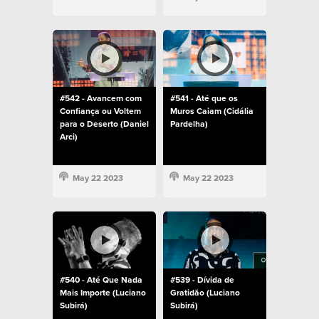
#542 - Avancem com
#541 - Até que os
Confiança ou Voltem
Muros Caiam (Cidália
para o Deserto (Daniel
Pardelha)
Arci)
May 22 2023
May 22 2023
#540 - Até Que Nada
#539 - Dívida de
Mais Importe (Luciano
Gratidão (Luciano
Subirá)
Subirá)