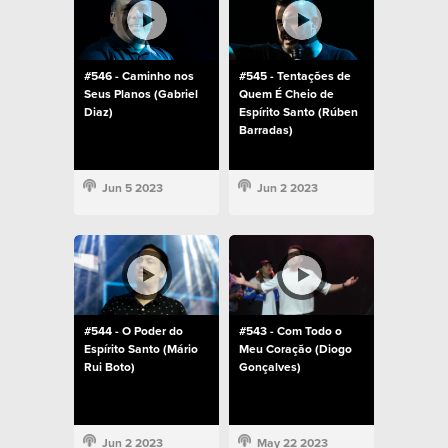
#546 - Caminho nos
#545 - Tentações de
Seus Planos (Gabriel
Quem É Cheio de
Diaz)
Espírito Santo (Rúben
Barradas)
Jun 5 2023
Jun 2 2023
#544 - O Poder do
#543 - Com Todo o
Espírito Santo (Mário
Meu Coração (Diogo
Rui Boto)
Gonçalves)
Jun 2 2023
May 22 2023