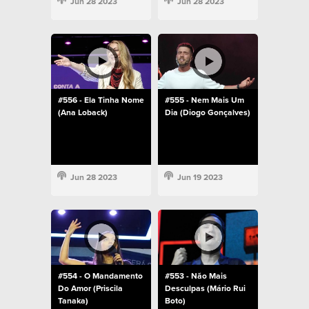
Jun 28 2023
Jun 28 2023
#556 - Ela Tinha Nome
#555 - Nem Mais Um
(Ana Loback)
Dia (Diogo Gonçalves)
Jun 28 2023
Jun 19 2023
#554 - O Mandamento
#553 - Não Mais
Do Amor (Priscila
Desculpas (Mário Rui
Tanaka)
Boto)