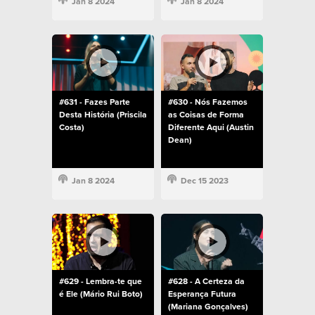
Jan 8 2024
Jan 8 2024
#631 - Fazes Parte
#630 - Nós Fazemos
Desta História (Priscila
as Coisas de Forma
Costa)
Diferente Aqui (Austin
Dean)
Jan 8 2024
Dec 15 2023
#629 - Lembra-te que
#628 - A Certeza da
é Ele (Mário Rui Boto)
Esperança Futura
(Mariana Gonçalves)