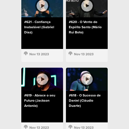
#621 - Confiança
#620 - O Vento do
Inabalável (Gabriel
Espírito Santo (Mário
Diaz)
Rui Boto)
Nov 13 2023
Nov 13 2023
#619 - Abrace o seu
#618 - O Sucesso de
Futuro (Jackson
Daniel (Cláudio
Antonio)
Duarte)
Nov 13 2023
Nov 13 2023