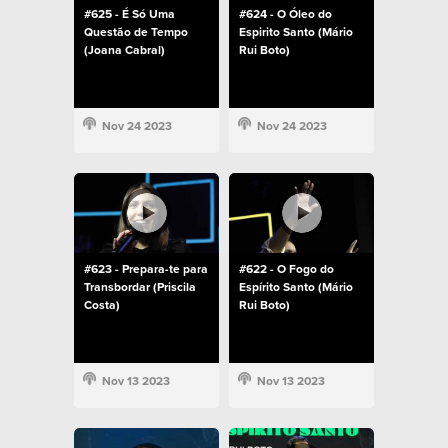
#625 - É Só Uma
#624 - O Óleo do
Questão de Tempo
Espirito Santo (Mário
(Joana Cabral)
Rui Boto)
Nov 24 2023
Nov 24 2023
#623 - Prepara-te para
#622 - O Fogo do
Transbordar (Priscila
Espírito Santo (Mário
Costa)
Rui Boto)
Nov 13 2023
Nov 13 2023