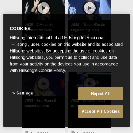
#635 - A Mesa do
#634 - "Deus Não Se
COOKIES
Senhor (Mariana
Enganou" (Diogo
Gonçalves)
Gonçalves)
Hillsong International Ltd atf Hillsong International,
"Hillsong", uses cookies on this website and its associated
Hillsong websites. By accepting the use of cookies on
Hillsong websites, you permit us to collect and use data
Jan 8 2024
Jan 8 2024
from your activity on the devices you use in accordance
with Hillsong's Cookie Policy.
Settings
Reject All
#633 - Seu Nome É
#632 - Solus Christus
(Joana Cabral)
(Rúben Barradas)
Accept All Cookies