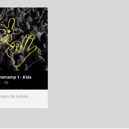
ercamp 1 - Kids
 - 10
s de Lisboa, Hillsong Portugal