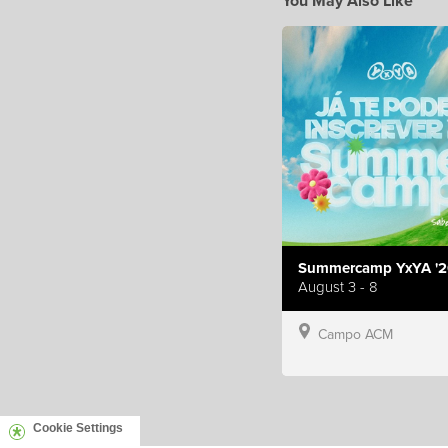
You May Also Like
Summercamp YxYA '2
August 3 - 8
Campo ACM
Cookie Settings