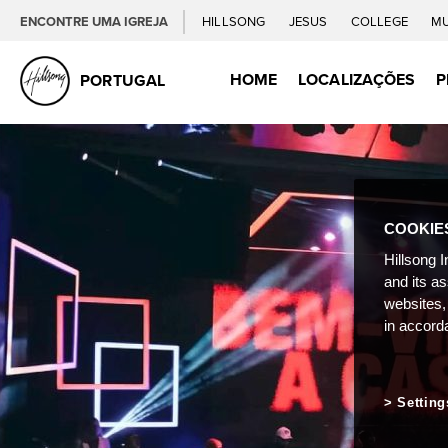
ENCONTRE UMA IGREJA
HILLSONG
JESUS
COLLEGE
M
HOME
LOCALIZAÇÕES
P
PORTUGAL
COOKIE
Hillsong I
and its a
websites,
in accord
Setting