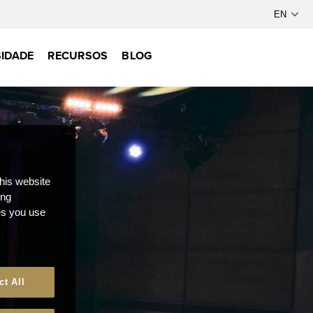
IDADE
RECURSOS
BLOG
this website
ong
ces you use
ct All