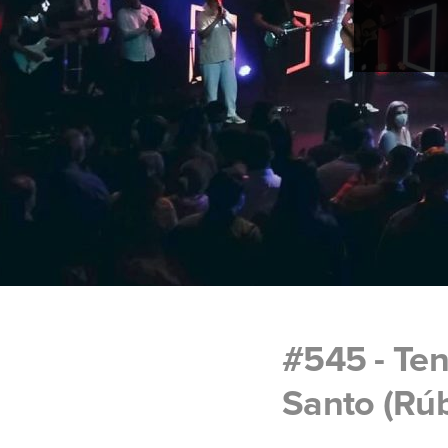
#545 - Ten
Santo (Rú