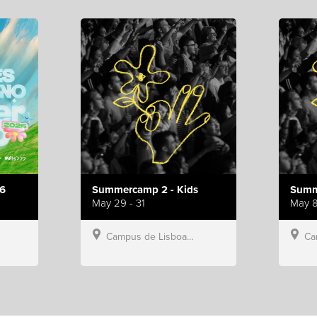
6
Summercamp 2 - Kids
Summ
May 29 - 31
May 8
Campus de Lisboa, Hillsong Portugal
Campu