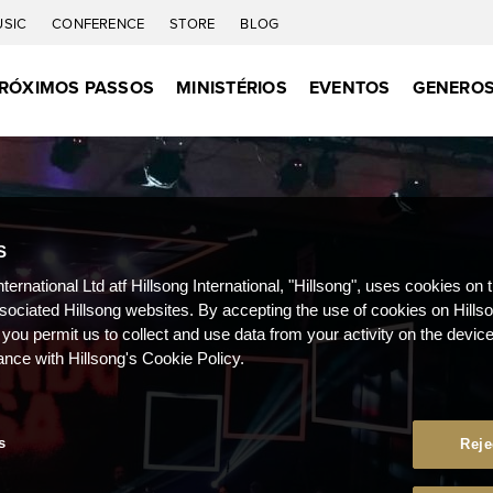
USIC
CONFERENCE
STORE
BLOG
RÓXIMOS PASSOS
MINISTÉRIOS
EVENTOS
GENEROS
S
nternational Ltd atf Hillsong International, "Hillsong", uses cookies on 
ssociated Hillsong websites. By accepting the use of cookies on Hills
 you permit us to collect and use data from your activity on the devi
ance with Hillsong's Cookie Policy.
s
Reje