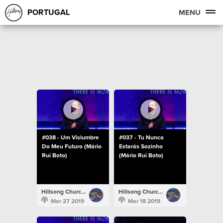
PORTUGAL
MENU
#038 - Um Vislumbre
#037 - Tu Nunca
Do Meu Futuro (Mário
Estarás Sozinho
Rui Boto)
(Mário Rui Boto)
Hillsong Church Portugal
Hillsong Church Portugal
Mar 27 2019
Mar 18 2019