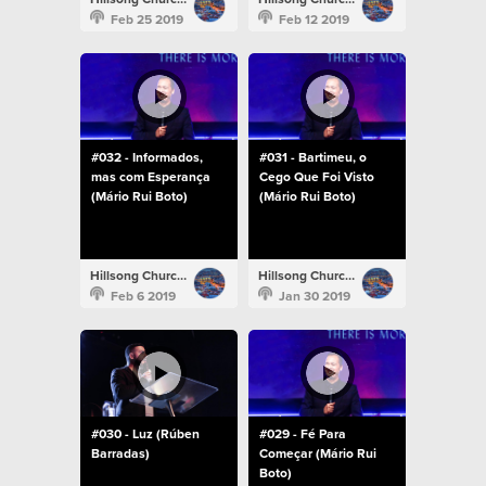
Feb 25 2019
Feb 12 2019
#032 - Informados,
#031 - Bartimeu, o
mas com Esperança
Cego Que Foi Visto
(Mário Rui Boto)
(Mário Rui Boto)
Hillsong Church Portugal
Hillsong Church Portugal
Feb 6 2019
Jan 30 2019
#030 - Luz (Rúben
#029 - Fé Para
Barradas)
Começar (Mário Rui
Boto)