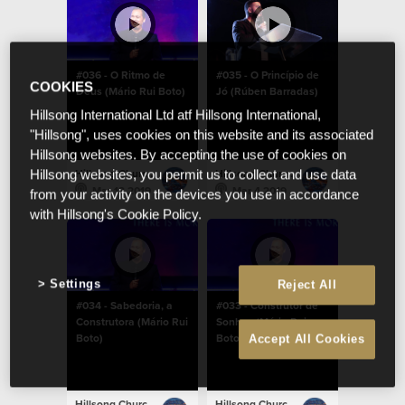
#036 - O Ritmo de
#035 - O Princípio de
COOKIES
Deus (Mário Rui Boto)
Jó (Rúben Barradas)
Hillsong International Ltd atf Hillsong International,
"Hillsong", uses cookies on this website and its associated
Hillsong websites. By accepting the use of cookies on
Hillsong Church Portugal
Hillsong Church Portugal
Hillsong websites, you permit us to collect and use data
Mar 13 2019
Mar 4 2019
from your activity on the devices you use in accordance
with Hillsong's Cookie Policy.
Settings
Reject All
#034 - Sabedoria, a
#033 - Construtor de
Construtora (Mário Rui
Sonhos (Mário Rui
Boto)
Boto)
Accept All Cookies
Hillsong Church Portugal
Hillsong Church Portugal