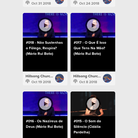
Oct 31 2018
Oct 24 2018
#018 - Não Sustenhas
#017 - O Que É Isso
o Fôlego, Respira?
Que Tens Na Mão?
(Mário Rui Boto)
(Mário Rui Boto)
Hillsong Church Portugal
Hillsong Church Portugal
Oct 19 2018
Oct 8 2018
#016 - Os Nazireus de
#015 - O Som do
Deus (Mário Rui Boto)
Silêncio (Cidália
Pardelha)