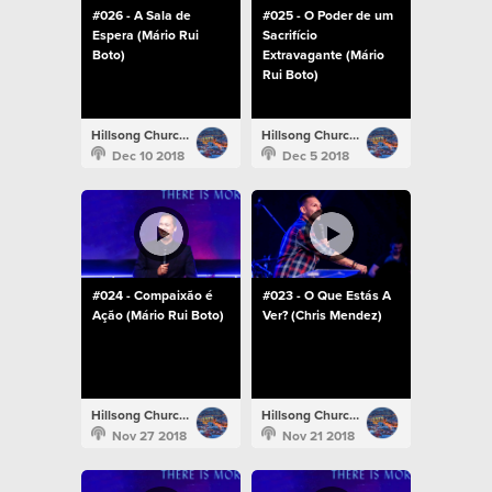
#026 - A Sala de
#025 - O Poder de um
Espera (Mário Rui
Sacrifício
Boto)
Extravagante (Mário
Rui Boto)
Hillsong Church Portugal
Hillsong Church Portugal
Dec 10 2018
Dec 5 2018
#024 - Compaixão é
#023 - O Que Estás A
Ação (Mário Rui Boto)
Ver? (Chris Mendez)
Hillsong Church Portugal
Hillsong Church Portugal
Nov 27 2018
Nov 21 2018