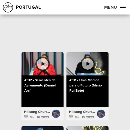
PORTUGAL
MENU
#512 - Sementes de
#511 - Uma Medida
Avivamento (Daniel
para o Futuro (Mário
Arci)
Rui Boto)
Hillsong Church Portugal
Hillsong Church Portugal
Mar 16 2023
Mar 15 2023