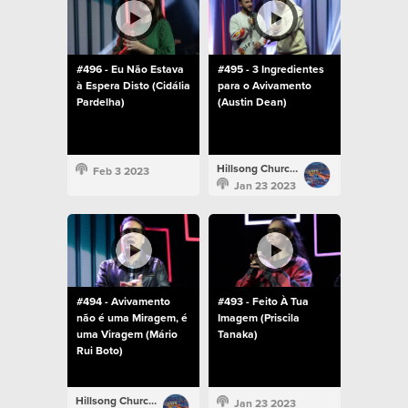
#496 - Eu Não Estava
#495 - 3 Ingredientes
à Espera Disto (Cidália
para o Avivamento
Pardelha)
(Austin Dean)
Hillsong Church Portugal
Feb 3 2023
Jan 23 2023
#494 - Avivamento
#493 - Feito À Tua
não é uma Miragem, é
Imagem (Priscila
uma Viragem (Mário
Tanaka)
Rui Boto)
Hillsong Church Portugal
Jan 23 2023