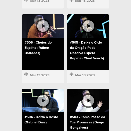
Mar 13 2023
Mar 13 2023
#506 - Cheios do
#505 - Deixa o Ciclo
Espírito (Rúben
da Oração Pede
Barradas)
Observa Espera
Repete (Chad Veach)
Mar 13 2023
Mar 13 2023
#504 - Deixa o Resto
#503 - Toma Posse da
(Gabriel Diaz)
Tua Promessa (Diogo
Gonçalves)