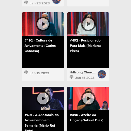
Jan 23 2023
#492 - Cultura de
#492 - Posicionado
Avivamento (Carlos
Para Mais (Mariana
Cardoso)
Pires)
Hillsong Church Portugal
Jan 15 2023
Jan 15 2023
#491 - A Anatomia do
#490 - Azeite da
Avivamento em
Unção (Gabriel Diaz)
Samaria (Mário Rui
Boto)