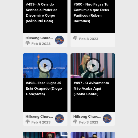
#499 - A Ceia do
#500 - Não Faças Tu
Senhor, o Poder de
Comum ao que Deus
Discernir o Corpo
Purificou (Rúben
(Mário Rui Boto)
Barradas)
Hillsong Church Portugal
Feb 8 2023
Feb 8 2023
#498 - Esse Lugar Já
#497 - O Avivamento
Está Ocupado (Diogo
Não Acaba Aqui
Gonçalves)
(Joana Cabral)
Hillsong Church Portugal
Hillsong Church Portugal
Feb 4 2023
Feb 3 2023