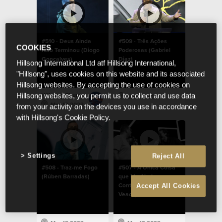
#510 - Deus Ainda
#509 - Três Ações
COOKIES
Não Terminou (Diogo
Poderosas (Gabriel
Gonçalves)
Diaz)
Hillsong International Ltd atf Hillsong International,
"Hillsong", uses cookies on this website and its associated
Hillsong websites. By accepting the use of cookies on
Hillsong Church Portugal
Hillsong websites, you permit us to collect and use data
Mar 13 2023
Mar 13 2023
from your activity on the devices you use in accordance
with Hillsong's Cookie Policy.
Settings
Reject All
#508 - Traz-me Fogo
#507 - A Única Coisa
(Rúben Barradas)
que Me Ajuda a
Continuar (Chad
Accept All Cookies
Veach)