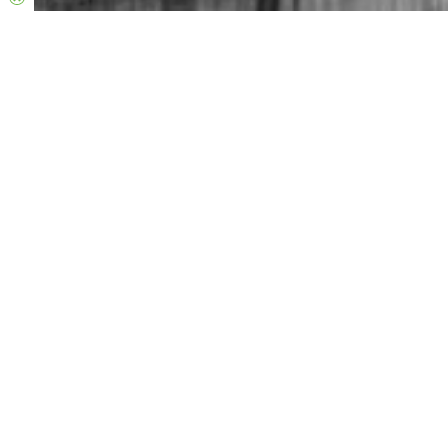
Horário das nossas reuniões
Todos os domingos a nossa igreja em Chaves reúne-se ao
domingo para louvar ao Senhor e ouvir a Sua Palavra.
Vem, traz a tua familia e amigos, será um enorme prazer
receber-te!
10H30
Localização