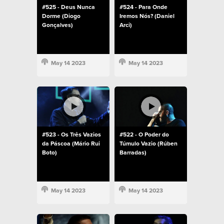
#525 - Deus Nunca
#524 - Para Onde
Dorme (Diogo
Iremos Nós? (Daniel
Gonçalves)
Arci)
May 14 2023
May 14 2023
#523 - Os Três Vazios
#522 - O Poder do
da Páscoa (Mário Rui
Túmulo Vazio (Rúben
Boto)
Barradas)
May 14 2023
May 14 2023