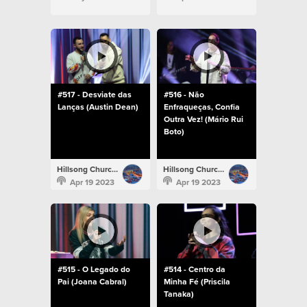
#517 - Desviate das
#516 - Não
Lanças (Austin Dean)
Enfraqueças, Confia
Outra Vez! (Mário Rui
Boto)
Hillsong Church Portugal
Hillsong Church Portugal
Apr 19 2023
Apr 19 2023
#515 - O Legado do
#514 - Centro da
Pai (Joana Cabral)
Minha Fé (Priscila
Tanaka)