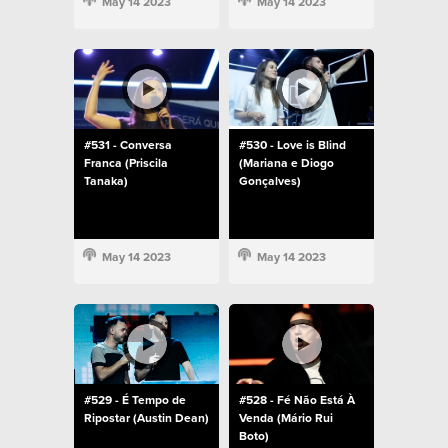
May 14 2023
May 14 2023
#531 - Conversa
#530 - Love is Blind
Franca (Priscila
(Mariana e Diogo
Tanaka)
Gonçalves)
May 14 2023
May 14 2023
#529 - É Tempo de
#528 - Fé Não Está À
Ripostar (Austin Dean)
Venda (Mário Rui
Boto)