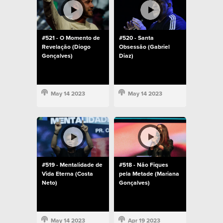
#521 - O Momento de
#520 - Santa
Revelação (Diogo
Obsessão (Gabriel
Gonçalves)
Diaz)
May 14 2023
May 14 2023
#519 - Mentalidade de
#518 - Não Fiques
Vida Eterna (Costa
pela Metade (Mariana
Neto)
Gonçalves)
May 14 2023
Apr 19 2023