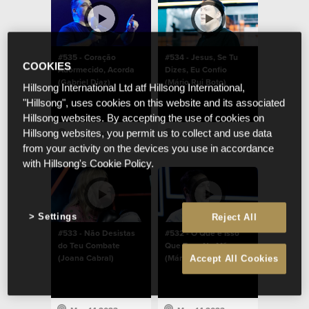
#535 - Coração
#534 - Jesus, Se Tu
COOKIES
Adormecido, Acorda
Dizes, Eu Confio
(Gabriel Diaz)
(Mário Rui Boto)
Hillsong International Ltd atf Hillsong International,
"Hillsong", uses cookies on this website and its associated
Hillsong websites. By accepting the use of cookies on
Hillsong websites, you permit us to collect and use data
May 14 2023
May 14 2023
from your activity on the devices you use in accordance
with Hillsong's Cookie Policy.
Settings
Reject All
#533 - Não Desistas
#532 - O Que é Isso
do Teu Combate
Que Tens Na Mão
(Joana Cabral)
(Mário Rui Boto)
Accept All Cookies