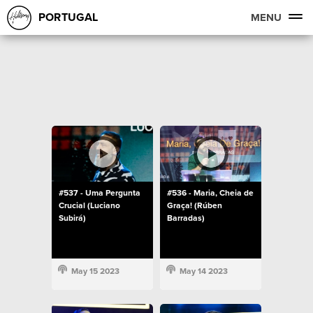
PORTUGAL
MENU
#537 - Uma Pergunta
#536 - Maria, Cheia de
Crucial (Luciano
Graça! (Rúben
Subirá)
Barradas)
May 15 2023
May 14 2023