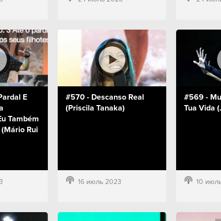
Pardal E
#570 - Descanso Real
#569 - Mud
a
(Priscila Tanaka)
Tua Vida (
 Eu Também
 (Mário Rui
3
16 июль 2023
10 июл