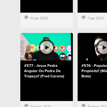
15 авг 2023
7 авг 2023
#577 - Jesus Pedra
#576 - Popula
Angular Ou Pedra De
Propósito? (Má
Tropeço? (Fred Carona)
Boto)
31 июль 2023
31 июль 202