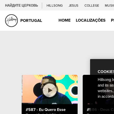
НАЙДИТЕ ЦЕРКОВЬ
HILLSONG
JESUS
COLLEGE
MUSI
HOME
LOCALIZAÇÕES
P
PORTUGAL
COOKIE
Hillsong I
and its a
websites,
in accord
#587 - Eu Quero Esse
#586 - Deus C