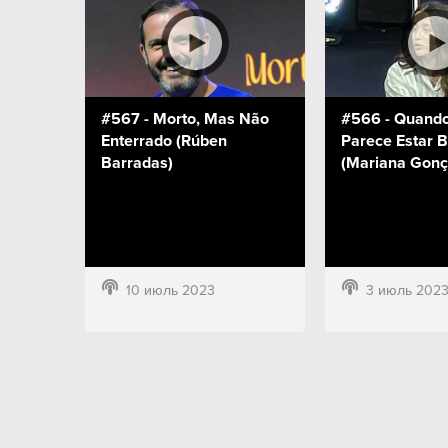
#567 - Morto, Mas Não
#566 - Quand
Enterrado (Rúben
Parece Estar 
Barradas)
(Mariana Gonç
10 июль 2023
3 июль 202