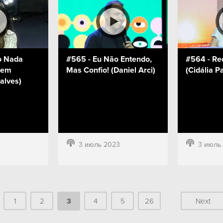
o Nada
#565 - Eu Não Entendo,
#564 - Re
Bem
Mas Confio! (Daniel Arci)
(Cidália P
alves)
3
3 июль 2023
3 июль
1
2
3
4
5
26
Next