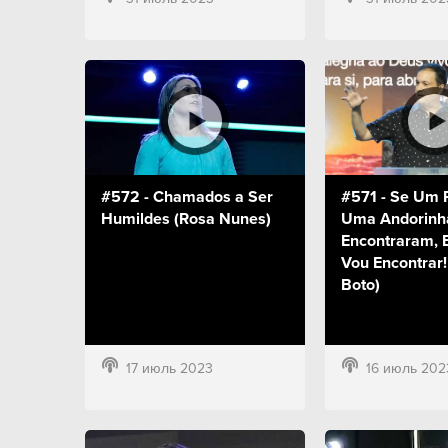
#572 - Chamados a Ser
#571 - Se Um 
Humildes (Rosa Nunes)
Uma Andorinh
Encontraram,
Vou Encontrar!
Boto)
17 июль 2023
16 июль 202