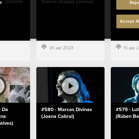
s (Gabriel
Sobras (Isaque Lucena)
Habitante
s
Reje
Transição 
Accept A
20 авг 2023
15 авг 
r Da
#580 - Marcas Divinas
#579 - Lu
ina
(Joana Cabral)
(Rúben Ba
alves)