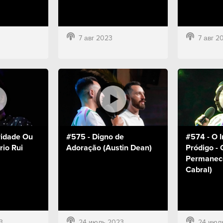
7 авг 2023
7 авг 2
ridade Ou
#575 - Digno de
#574 - O I
rio Rui
Adoração (Austin Dean)
Pródigo - 
Permanece
Cabral)
3
24 июль 2023
24 июл