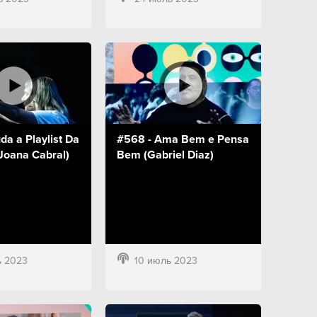
a a Playlist Da
#568 - Ama Bem e Pensa
Joana Cabral)
Bem (Gabriel Diaz)
ь 2023
10 июль 2023