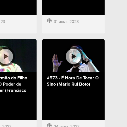
023
31 июль 2023
rmão do Filho
#573 - É Hora De Tocar O
O Poder de
Sino (Mário Rui Boto)
r (Francisco
ь 2023
24 июль 2023