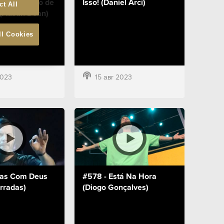
 - Uma Lição de
Isso! (Daniel Arci)
ct All
(Austin Dean)
ll Cookies
2023
15 авг 2023
tas Com Deus
#578 - Está Na Hora
rradas)
(Diogo Gonçalves)