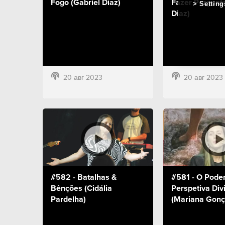
Fogo (Gabriel Diaz)
Fazer Pergunta
Setting
Diaz)
20 авг 2023
20 авг 2023
#582 - Batalhas &
#581 - O Pode
Bênções (Cidália
Perspetiva Div
Pardelha)
(Mariana Gonç