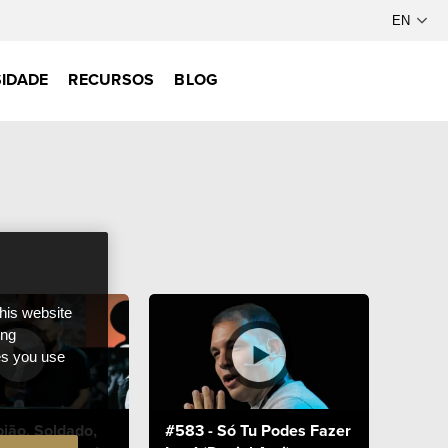
IDADE
RECURSOS
BLOG
this website
ong
ces you use
ião, Soldado,
#583 - Só Tu Podes Fazer