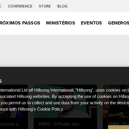
C
CONFERENCE
STORE
BLOG
RÓXIMOS PASSOS
MINISTÉRIOS
EVENTOS
GENEROS
S
nternational Ltd atf Hillsong International, "Hillsong", uses cookies on 
ssociated Hillsong websites. By accepting the use of cookies on Hills
 you permit us to collect and use data from your activity on the devi
ance with Hillsong's Cookie Policy.
ontinua a
#585 - O Poder das
#584 - Esp