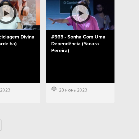
ciclagem Divina
#563 - Sonha Com Uma
ardelha)
Dependência (Yanara
Pereira)
 2023
28 июнь 2023