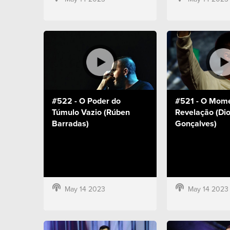
#522 - O Poder do
#521 - O Mome
Túmulo Vazio (Rúben
Revelação (Di
Barradas)
Gonçalves)
May 14 2023
May 14 2023