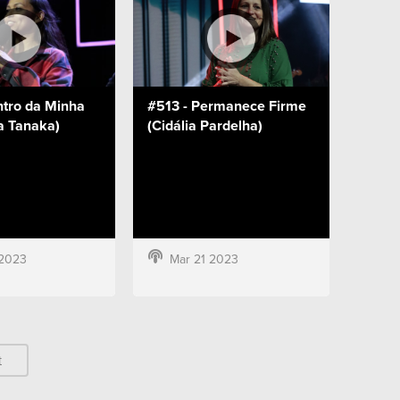
ntro da Minha
#513 - Permanece Firme
la Tanaka)
(Cidália Pardelha)
 2023
Mar 21 2023
t