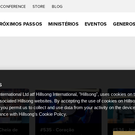
CONFERENCE
STORE
BLOG
RÓXIMOS PASSOS
MINISTÉRIOS
EVENTOS
GENEROS
S
nternational Ltd atf Hillsong International, "Hillsong", uses cookies on 
ssociated Hillsong websites. By accepting the use of cookies on Hills
 you permit us to collect and use data from your activity on the devi
ance with Hillsong's Cookie Policy.
Cheia de
#535 - Coração
#534 - Jes