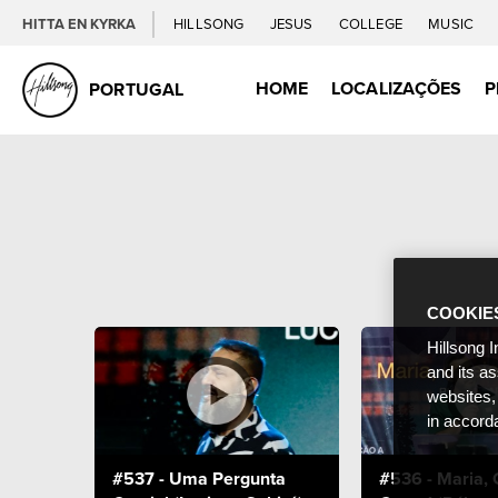
HITTA EN KYRKA
HILLSONG
JESUS
COLLEGE
MUSIC
HOME
LOCALIZAÇÕES
P
PORTUGAL
COOKIE
Hillsong I
and its a
websites,
in accord
#537 - Uma Pergunta
#536 - Maria, 