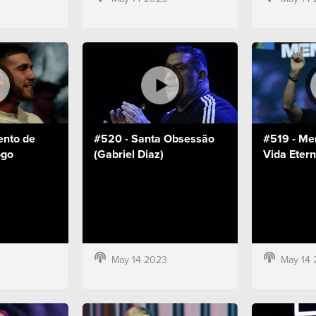
nto de
#520 - Santa Obsessão
#519 - Me
ogo
(Gabriel Diaz)
Vida Etern
May 14 2023
May 14 