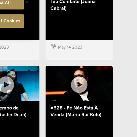
Confio (Mário
Teu Combate (Joana
ct All
Cabral)
ll Cookies
2023
May 14 2023
Tempo de
#528 - Fé Não Está À
Austin Dean)
Venda (Mário Rui Boto)