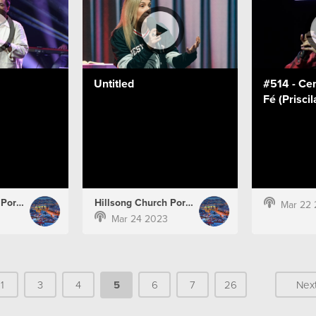
Untitled
#514 - Ce
Fé (Prisci
Hillsong Church Portugal
Hillsong Church Portugal
Mar 22
Mar 24 2023
1
3
4
5
6
7
26
Nex