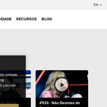
IDADE
RECURSOS
BLOG
this website
ong
ces you use
us, Se Tu
#533 - Não Desistas do