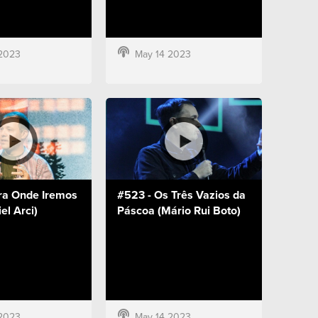
2023
May 14 2023
ra Onde Iremos
#523 - Os Três Vazios da
el Arci)
Páscoa (Mário Rui Boto)
2023
May 14 2023