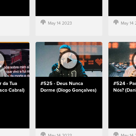
May 14 2023
May 14 
r da Tua
#525 - Deus Nunca
#524 - Pa
sco Cabral)
Dorme (Diogo Gonçalves)
Nós? (Dani
May 14 2023
May 14 