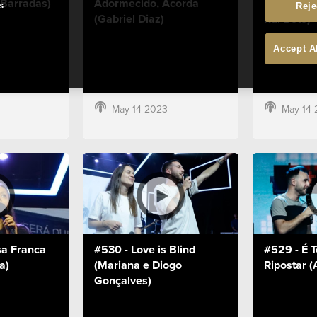
 Barradas)
Adormecido, Acorda
Dizes, Eu 
s
Reje
(Gabriel Diaz)
Rui Boto)
Accept A
May 14 2023
May 14 
sa Franca
#530 - Love is Blind
#529 - É 
a)
(Mariana e Diogo
Ripostar (
Gonçalves)