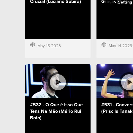
Crucial (Luciano Subirá)
Graça! (Rúben
Setting
May 15 2023
May 14 2023
#532 - O Que é Isso Que
#531 - Conver
Tens Na Mão (Mário Rui
(Priscila Tanak
Boto)