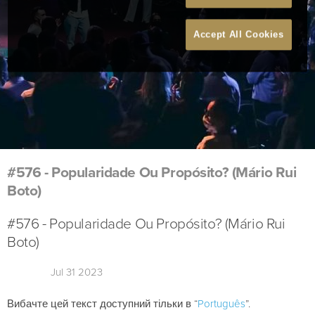
Accept All Cookies
#576 - Popularidade Ou Propósito? (Mário Rui
Boto)
#576 - Popularidade Ou Propósito? (Mário Rui
Boto)
Jul 31 2023
Вибачте цей текст доступний тільки в “
Português
”.