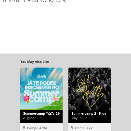
com o título “Batalhas & Bênções”.
You May Also Like
Summercamp YxYA '26
Summercamp 2 - Kids
August 3 - 8
May 29 - 31
Campo ACM
Campus de Lisboa, Hillsong Portugal