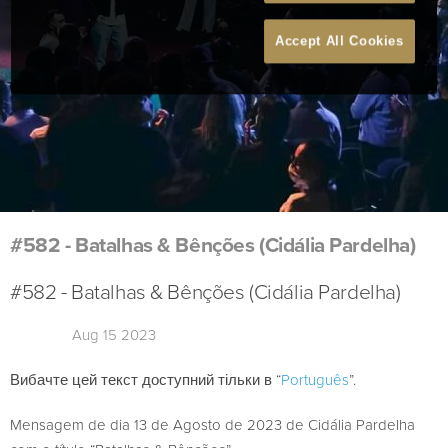
Accept All Cookies
#582 - Batalhas & Bênções (Cidália Pardelha)
#582 - Batalhas & Bênções (Cidália Pardelha)
Aug 15 2023
Вибачте цей текст доступний тільки в “
Português
”.
Mensagem de dia 13 de Agosto de 2023 de Cidália Pardelha