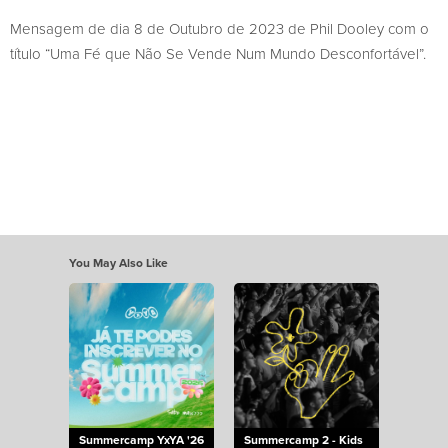
Mensagem de dia 8 de Outubro de 2023 de Phil Dooley com o
título “Uma Fé que Não Se Vende Num Mundo Desconfortável”.
You May Also Like
Summercamp YxYA '26
Summercamp 2 - Kids