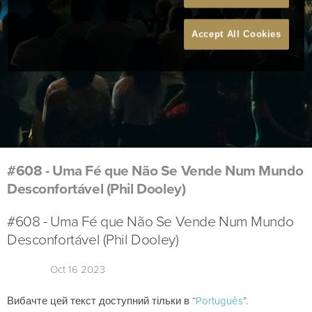
Accept All Cookies
#608 - Uma Fé que Não Se Vende Num Mundo
Desconfortável (Phil Dooley)
#608 - Uma Fé que Não Se Vende Num Mundo
Desconfortável (Phil Dooley)
Oct 16 2023
Вибачте цей текст доступний тільки в “
Português
”.