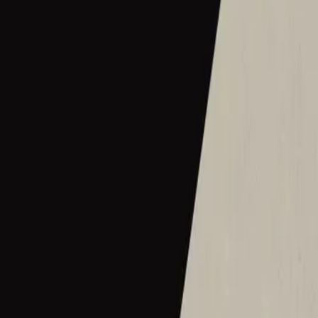
What A Beautiful Name - Live
2016
•
Let there be light.
•
Hillsong Worship
What A Beautiful Name - Acoustic
2016
•
Let there be light.
•
Hillsong Worship
Hermoso Nombre
2017
•
El Eco De Su Voz
•
Hillsong Em Espanhol
Wie schön dieser Name ist
2017
•
es werde licht.
•
Hillsong em alemão
Ce Nom si merveilleux
2017
•
que la lumière soit.
•
Hillsong em francês
Wat Een Prachtige Naam
2017
•
Toen Werd Het Licht
•
Hillsong em holandês
Твое Имя прекрасно
2017
•
Да будет свет
•
Hillsong in Russian
ما أجمل اسمك
2017
•
ما أجمل اسمك
•
Hillsong em árabe
그 이름 아름답도다
2018
•
그 이름 아름답도다
•
Hillsong em coreano
何等榮美的名
2018
•
何等榮美的名
•
Hillsong em chinês tradicional
何等榮美的名 (Acoustic版)
2018
•
何等榮美的名
•
Hillsong em chinês tradicional
Oh Quão Lindo Esse Nome É
2018
•
quão lindo esse nome.
•
Hillsong Em Português