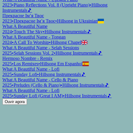
2023
•
Piano Reflections Vol. 8 (Upright Piano)
•
Hillsong
Instrumentals
🎵
Прекрасне Ім’я Твоє
2023
•
Прекрасне Ім’я Твоє
•
Hillsong in Ukrainian
What A Beautiful Name
2024
•
Touch The Sky
•
Hillsong Instrumentals
🎵
What A Beautiful Name - Tongan
2024
•
A Call To Worship
•
Hillsong Chapel
What A Beautiful Name - Selah Sessions
2025
•
Selah Sessions Vol. 2
•
Hillsong Instrumentals
🎵
Hermoso Nombre - Remix
2025
•
Los Remixes
•
Hillsong Em Espanhol
What A Beautiful Name - Lofi
2025
•
Sunday Lofi
•
Hillsong Instrumentals
🎵
What A Beautiful Name - Cello & Piano
2025
•
Preludes (Cello & Piano)
•
Hillsong Instrumentals
🎵
What A Beautiful Name - Lofi
2025
•
Sunday Lofi (Great I AM)
•
Hillsong Instrumentals
🎵
Ouvir agora