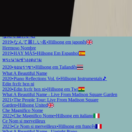
What A Beautiful Name
2018
•
Can You Believe It!?
•
Hillsong Kids
Sungguh Indah Nama-Mu
2019
•
Ku Adalah Anak-Mu
•
Hillsong em indonésio
Vilket Underbart Namn
2019
•
Ger Dig Allt
•
Hillsong em sueco
なんて麗しい名
2019
•
なんて麗しい名
•
Hillsong em japonês
Hermoso Nombre
2019
•
HAY MÁS
•
Hillsong Em Espanhol
พระนามช่างงดงาม
2020
•
จอมราชา
•
Hillsong em Tailandês
What A Beautiful Name
2020
•
Piano Reflections Vol. 6
•
Hillsong Instrumentals
🎵
Edin fɛɛfɛ bɛn ni
2020
•
Edin fɛɛfɛ bɛn ni
•
Hillsong em Twi
What A Beautiful Name - Live From Madison Square Garden
2021
•
The People Tour: Live From Madison Square
Garden
•
Hillsong United
Che Magnifico Nome
2022
•
Che Magnifico Nome
•
Hillsong em italiano
Ce Nom si merveilleux
2023
•
Ce Nom si merveilleux
•
Hillsong em francês
What A Beautiful Name - Upright Piano