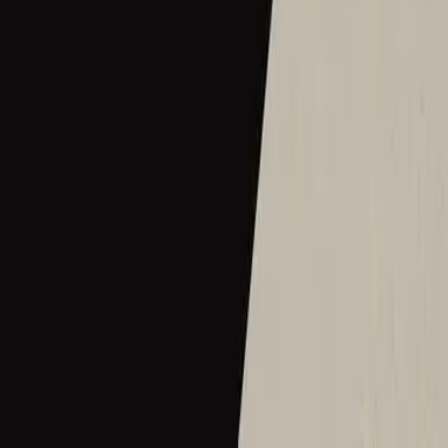
What A Beautiful Name - Live From Madison Square Garden
2021
•
The People Tour: Live From Madison Square
Garden
•
Hillsong United
Che Magnifico Nome
2022
•
Che Magnifico Nome
•
Hillsong em italiano
Ce Nom si merveilleux
2023
•
Ce Nom si merveilleux
•
Hillsong em francês
What A Beautiful Name - Upright Piano
2023
•
Piano Reflections Vol. 8 (Upright Piano)
•
Hillsong
Instrumentals
🎵
Прекрасне Ім’я Твоє
2023
•
Прекрасне Ім’я Твоє
•
Hillsong in Ukrainian
What A Beautiful Name
2024
•
Touch The Sky
•
Hillsong Instrumentals
🎵
What A Beautiful Name - Tongan
2024
•
A Call To Worship
•
Hillsong Chapel
What A Beautiful Name - Selah Sessions
2025
•
Selah Sessions Vol. 2
•
Hillsong Instrumentals
🎵
Hermoso Nombre - Remix
2025
•
Los Remixes
•
Hillsong Em Espanhol
What A Beautiful Name - Lofi
2025
•
Sunday Lofi
•
Hillsong Instrumentals
🎵
What A Beautiful Name - Cello & Piano
2025
•
Preludes (Cello & Piano)
•
Hillsong Instrumentals
🎵
What A Beautiful Name - Lofi