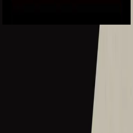
Ce Nom si merveilleux
2023
Ce Nom si merveilleux
What A Beautiful Name - Live
2016
•
Let there be light.
•
Hillsong Worship
What A Beautiful Name - Acoustic
2016
•
Let there be light.
•
Hillsong Worship
Hermoso Nombre
2017
•
El Eco De Su Voz
•
Hillsong Em Espanhol
Wie schön dieser Name ist
2017
•
es werde licht.
•
Hillsong em alemão
Ce Nom si merveilleux
2017
•
que la lumière soit.
•
Hillsong em francês
Wat Een Prachtige Naam
2017
•
Toen Werd Het Licht
•
Hillsong em holandês
Твое Имя прекрасно
2017
•
Да будет свет
•
Hillsong in Russian
ما أجمل اسمك
2017
•
ما أجمل اسمك
•
Hillsong em árabe
그 이름 아름답도다