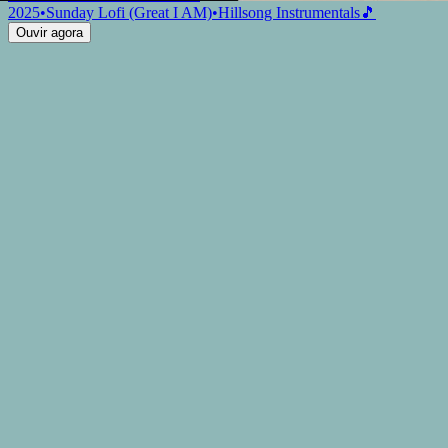
2025
•
Sunday Lofi (Great I AM)
•
Hillsong Instrumentals
🎵
Ouvir agora