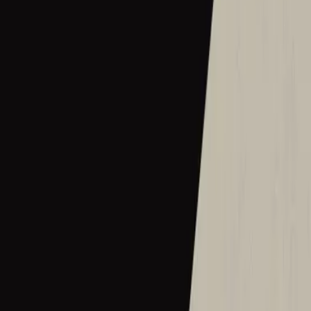
2018
•
그 이름 아름답도다
•
Hillsong em coreano
何等榮美的名
2018
•
何等榮美的名
•
Hillsong em chinês tradicional
何等榮美的名 (Acoustic版)
2018
•
何等榮美的名
•
Hillsong em chinês tradicional
Oh Quão Lindo Esse Nome É
2018
•
quão lindo esse nome.
•
Hillsong Em Português
What A Beautiful Name
2018
•
Can You Believe It!?
•
Hillsong Kids
Sungguh Indah Nama-Mu
2019
•
Ku Adalah Anak-Mu
•
Hillsong em indonésio
Vilket Underbart Namn
2019
•
Ger Dig Allt
•
Hillsong em sueco
なんて麗しい名
2019
•
なんて麗しい名
•
Hillsong em japonês
Hermoso Nombre
2019
•
HAY MÁS
•
Hillsong Em Espanhol
พระนามช่างงดงาม
2020
•
จอมราชา
•
Hillsong em Tailandês
What A Beautiful Name
2020
•
Piano Reflections Vol. 6
•
Hillsong Instrumentals
🎵
Edin fɛɛfɛ bɛn ni
2020
•
Edin fɛɛfɛ bɛn ni
•
Hillsong em Twi