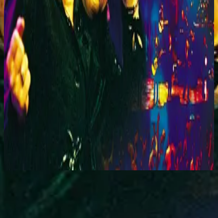
Hillsong Worship
You Are My World (Live)
2001
You Are My World - Live
Слушать сейчас