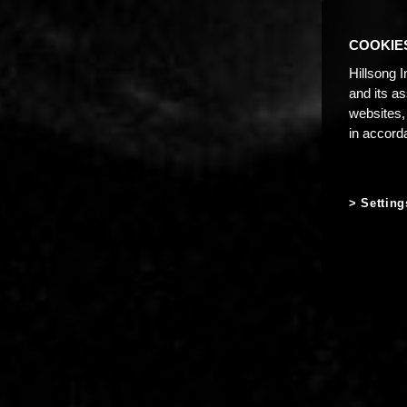
COOKIE
Hillsong I
and its a
websites,
in accord
Setting