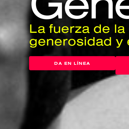
Gene
La fuerza de la
generosidad y 
DA EN LÍNEA