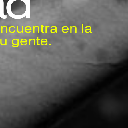
ad
encuentra en la
u gente.