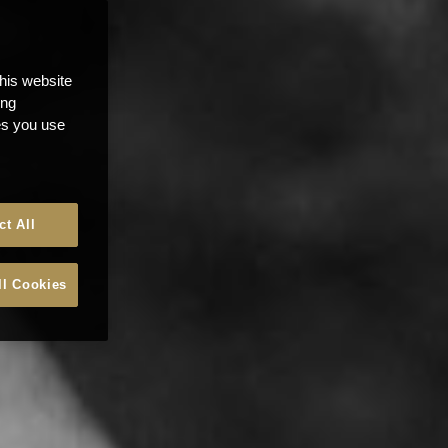
this website
ong
ces you use
ct All
ll Cookies