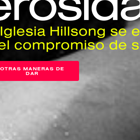
rosid
 Iglesia Hillsong se 
el compromiso de s
OTRAS MANERAS DE
DAR