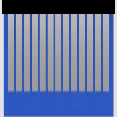
2015
Ku Percaya (Pengakuan Iman Rasuli)
En Esto Creo (El Credo)
2014
•
No Hay Otro Nombre (Spanish)
•
Hillsong På Spanska
Oui je crois (Le credo)
2014
•
Aucun autre nom
•
Hillsong på franska
This I Believe (The Creed)
2014
•
No Other Name (Deluxe Edition/Live)
•
Hillsong Worship
This I Believe (The Creed)
2014
•
No Other Name
•
Hillsong Worship
This I Believe (The Creed) - Alternate Version
2014
•
No Other Name (Deluxe Edition/Live)
•
Hillsong Worship
Das Glaube Ich
2014
•
Kein Anderer Name
•
Hillsong på tyska
Vi Tror
2014
•
Inget Annat Namn
•
Hillsong På Svenska
В Это Верю Я (Символ Веры)
2014
•
Нет Другого Имени
•
Hillsong på Ryska
我相信(使徒信经)
2015
•
我相信(使徒信经) [Mandarin]
•
Hillsong på förenklad
kinesiska