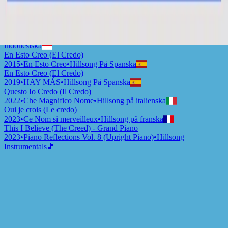
This I Believe (The Creed)
2015
•
Piano Reflections Vol. 2
•
Hillsong Instrumentals
🎵
Ku Percaya (Pengakuan Iman Rasuli)
2015
•
Ku Percaya (Pengakuan Iman Rasuli)
•
Hillsong på
indonesiska
En Esto Creo (El Credo)
2015
•
En Esto Creo
•
Hillsong På Spanska
En Esto Creo (El Credo)
2019
•
HAY MÁS
•
Hillsong På Spanska
Questo Io Credo (Il Credo)
2022
•
Che Magnifico Nome
•
Hillsong på italienska
Oui je crois (Le credo)
2023
•
Ce Nom si merveilleux
•
Hillsong på franska
This I Believe (The Creed) - Grand Piano
2023
•
Piano Reflections Vol. 8 (Upright Piano)
•
Hillsong
Instrumentals
🎵
Вірю я (Символи віри)
2023
•
Прекрасне Ім’я Твоє
•
Hillsong in Ukrainian
This I Believe (The Creed)
2024
•
Touch The Sky
•
Hillsong Instrumentals
🎵
This I Believe (The Creed) - Selah Sessions
2025
•
Selah Sessions Vol. 2
•
Hillsong Instrumentals
🎵
Lyssna nu