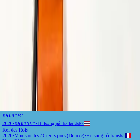
Царь Царей
2020
•
Царь Царей
•
Hillsong på Ryska
Raja S'gala Raja
2020
•
Raja S'gala Raja
•
Hillsong på indonesiska
König Aller Könige
2020
•
König Aller Könige
•
Hillsong på tyska
King Of Kings
2020
•
Awake
•
Hillsong Worship
King Of Kings - Live at Hillsong Conference
2020
•
Awake
•
Hillsong Worship
King Of Kings - Acoustic
2020
•
Awake
•
Hillsong Worship
König Aller Könige
2020
•
König Aller Könige
•
Hillsong på tyska
Raja S'gala Raja
2020
•
Raja S'gala Raja
•
Hillsong på indonesiska
Koning Van Konings
2020
•
Koning Van Konings
•
Hillsong på afrikaans
Rey De Reyes
2020
•
Despierta
•
Hillsong Worship
จอมราชา
2020
•
จอมราชา
•
Hillsong på thailändska
Roi des Rois
2020
•
Mains nettes / Cœurs purs (Deluxe)
•
Hillsong på franska