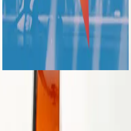
Hillsong på indonesiska
Raja S'gala Raja
2020
Raja S'gala Raja
지극히 높으신 주
2020
•
지극히 높으신 주
•
Hillsong på koreanska
Rei Dos Reis
2020
•
Rei Dos Reis
•
Hillsong på portugisiska
Roi des Rois
2020
•
Mains nettes / Cœurs purs
•
Hillsong på franska
Rey De Reyes
2020
•
Rey De Reyes
•
Hillsong Worship