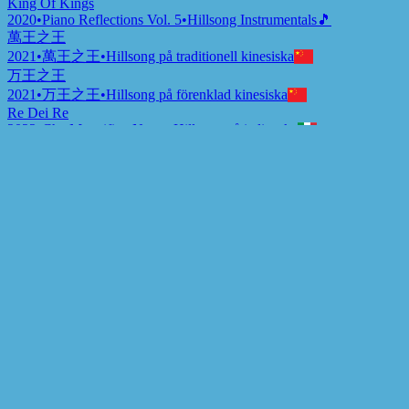
King Of Kings
2020
•
Piano Reflections Vol. 5
•
Hillsong Instrumentals
🎵
萬王之王
2021
•
萬王之王
•
Hillsong på traditionell kinesiska
万王之王
2021
•
万王之王
•
Hillsong på förenklad kinesiska
Re Dei Re
2022
•
Che Magnifico Nome
•
Hillsong på italienska
Roi des Rois
2023
•
Ce Nom si merveilleux
•
Hillsong på franska
King Of Kings - Upright Piano
2023
•
Piano Reflections Vol. 8 (Upright Piano)
•
Hillsong
Instrumentals
🎵
Цар Царів
2023
•
Прекрасне Ім’я Твоє
•
Hillsong in Ukrainian
King Of Kings - Grand Piano
2023
•
Piano Reflections Vol. 11 (Grand Piano)
•
Hillsong
Instrumentals
🎵
지극히 높으신 주
2024
•
부활절에
•
Hillsong på koreanska
King Of Kings - Cello & Piano
2025
•
Preludes (Cello & Piano)
•
Hillsong Instrumentals
🎵
Lyssna nu