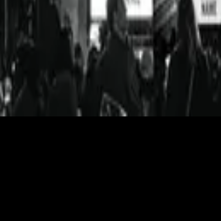
Hillsong Worship
No Other Name
2014