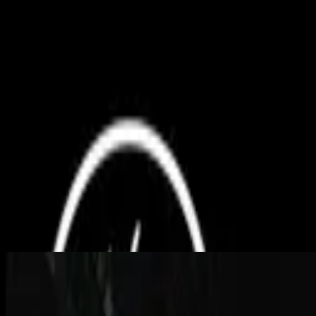
คริสตจักร