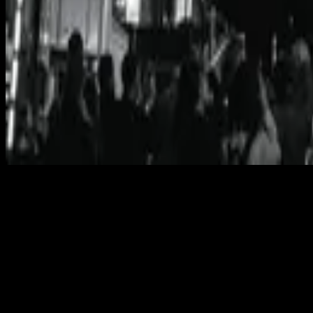
No Other Name
No Other Name
2014
•
No Other Name
•
Hillsong Worship
No Other Name
2014
•
No Other Name (Deluxe Edition/Live)
•
Hillsong Worship
No Other Name - Radio Version
2014
•
No Other Name (Deluxe Edition/Live)
•
Hillsong Worship
No Hay Otro Nombre
2015
•
En Esto Creo
•
ฮิลซองในภาษาสเปน