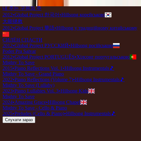
2012
•
Global Project : FRANÇAIS
•
Хілсонг французькою
내 주는 구원의 주
2012
•
Global Project 한국어
•
Hillsong корейською
大能拯救
2012
•
Global Project 華語
•
Hillsong у традиційному китайському
СИЛЁН СПАСТИ
2012
•
Global Project РУССКИЙ
•
Hillsong російською
Poder Pra Salvar
2012
•
Global Project PORTUGUÊS
•
Хілсонг португальською
Mighty To Save
2015
•
Piano Reflections Vol. 1
•
Hillsong Instrumentals
🎵
Mighty To Save - Grand Piano
2022
•
Piano Reflections (Volume 7)
•
Hillsong Instrumentals
🎵
Mighty To Save (Lullaby)
2023
•
Piano Lullabies Vol. 3
•
Hillsong Kids
Mighty To Save
2024
•
Amazing Grace
•
Hillsong Chapel
Mighty To Save - Cello & Piano
2025
•
Preludes (Cello & Piano)
•
Hillsong Instrumentals
🎵
Слухати зараз