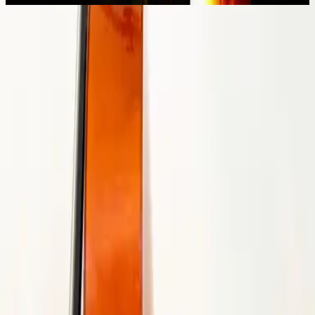
Mighty To Save - Live
Mighty To Save - Live
2006
•
Mighty To Save (Live)
•
Hillsong Worship
Mighty To Save - Live
2008
•
The I Heart Revolution (Live)
•
Hillsong United
Poderoso Para Salvar - feat. Hillsong UNITED
2009
•
Con Todo (feat. Hillsong UNITED)
•
Hillsong Іспанською
Mighty To Save
2010
•
Yahweh
•
Hillsong Chapel
大能拯救 (Mighty To Save)
2012
•
Global Project 華語 (Mandarin)
•
Hillsong у традиційному
китайському
Poderoso Para Salvar
2012
•
Global Project ESPAÑOL (Spanish)
•
Hillsong Іспанською
Mighty To Save - Live
2012
•
Live In Miami
•
Hillsong United
Alla behöver kärlek
2012
•
Global Project SVENSKA
•
Hillsong шведською
Sanggup S'lamatkan
2012
•
Global Project INDONESIA
•
Hillsong індонезійською
Sauve avec puissance