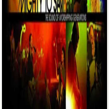
Hillsong Worship
Mighty To Save (Live)
2006