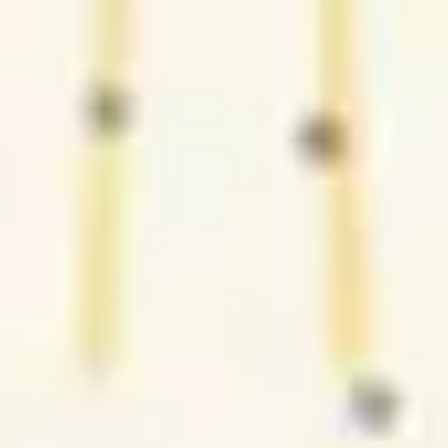
3
Te agradeço