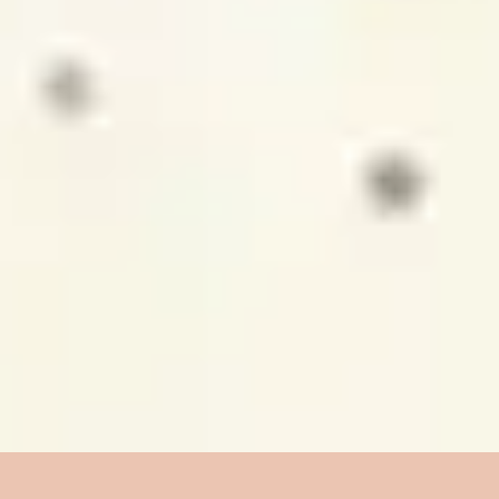
4
Oceanos (Onde meus pés podem falhar)