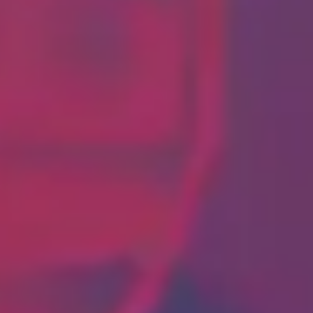
2
Salvou Meu Coração (Me Abraçou)