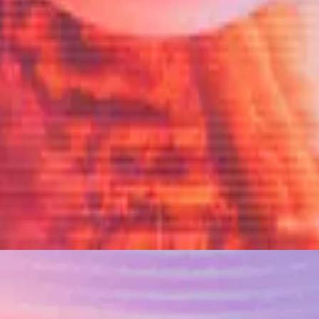
Hillsong in Portuguese
Som Do Céu
2026