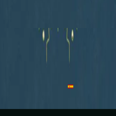
Hillsong En Español
Algo Nuevo
2023
Tienes El Control
In Control - Live
2016
•
Let there be light.
•
Hillsong Worship
In Control - Acoustic
2016
•
Let there be light.
•
Hillsong Worship
No Controle
2018
•
quão lindo esse nome.
•
Hillsong in Portuguese
Full Kontroll
2019
•
Ger Dig Allt
•
Hillsong in Swedish
Tienes El Control
2023
•
Algo Nuevo
•
Hillsong En Español
استمع الآن