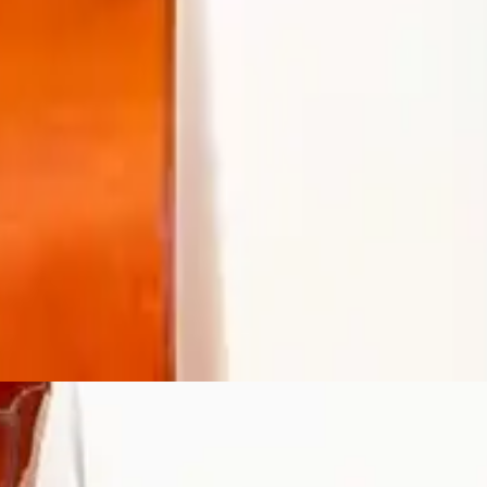
Hillsong Instrumentals
Preludes (Cello & Piano)
2025