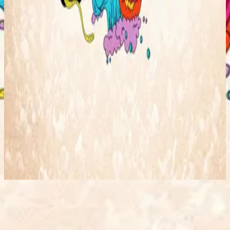
Hillsong Kids
Follow You (Live)
2008
All Of The World - Live
استمع الآن