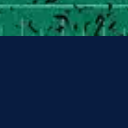
3
Superhero - Slowed Down/Pitched Up