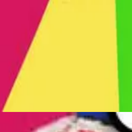
Hillsong Kids
Super Strong God (Live)
2005