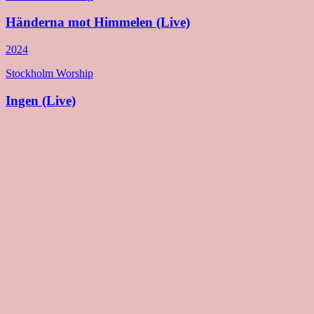
Händerna mot Himmelen (Live)
2024
Stockholm Worship
Ingen (Live)
2024
Stockholm Worship
Other Side (Deluxe)
2024
Stockholm Worship
Other Side
2023
Stockholm Worship