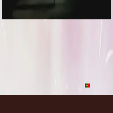
Let there be light.
2016
Let There Be Light - Live
Let There Be Light - Live
2016
•
Let there be light.
•
Hillsong Worship
Que Sea La Luz
2017
•
El Eco De Su Voz
•
Hillsong En Español
Que la lumière soit
2017
•
que la lumière soit.
•
Hillsong in French
Toen Werd Het Licht
2017
•
Toen Werd Het Licht
•
Hillsong in Dutch
Да будет свет
2017
•
Да будет свет
•
Hillsong in Russian
Que Haja Luz
2018
•
quão lindo esse nome.
•
Hillsong in Portuguese
استمع الآن