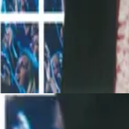
Hillsong Worship
Shout To The Lord Platinum 2
2003