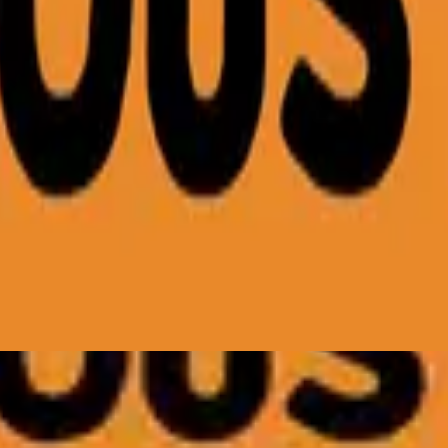
Hillsong Young & Free
Out Here On A Friday (Acoustic)
2022