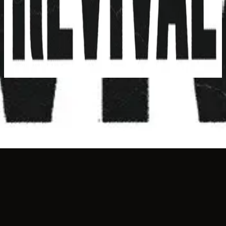
Hillsong Young & Free
Real Love (Live)
2016
استمع الآن
قائمة المسارات
1
Real Love - Live