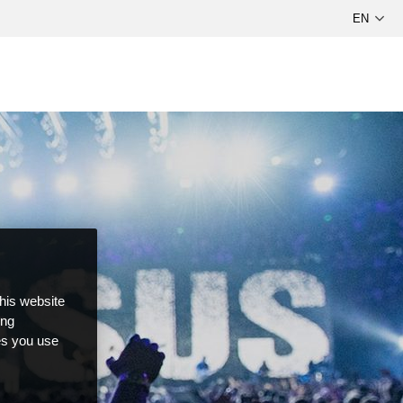
this website
ong
ces you use