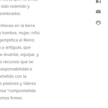
 sido redimido y
 asombrados.
lones en la tierra
do hombre, mujer, niño
jemplifica el Reino
 y antiguas, que
 levantar, equipar, y
os recursos que se
responsabilidad e
ometido con la
e pastores y líderes
glesia “comprometida
emos firmes.