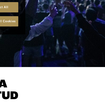
ct All
ll Cookies
A
TUD