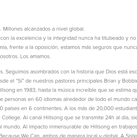
. Millones alcanzados a nivel global.
on la excelencia y la integridad nunca ha titubeado y no
a, frente a la oposición, estamos más seguros que nunc
osotros. Los amamos.
 Seguimos asombrados con la historia que Dios está esc
Desde el “Sí” de nuestros pastores principales Brian y Bobb
llsong en 1983, hasta la música increíble que se estima 
e personas en 60 idiomas alrededor de todo el mundo ca
 30 países en 6 continentes. A los más de 20,000 estudian
College. Al canal Hillsong que se transmite 24h al día, si
 mundo. Al impacto inmensurable de Hillsong en trabajos d
 Because We Can, ambos de manera local y global. A Sist