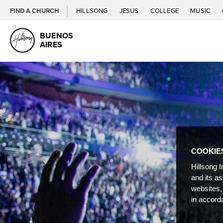
FIND A CHURCH
HILLSONG
JESUS
COLLEGE
MUSIC
BUENOS
AIRES
COOKIE
Hillsong I
and its a
websites,
in accord