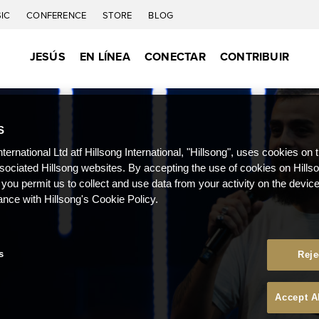
IC
CONFERENCE
STORE
BLOG
JESÚS
EN LÍNEA
CONECTAR
CONTRIBUIR
S
nternational Ltd atf Hillsong International, "Hillsong", uses cookies on 
ssociated Hillsong websites. By accepting the use of cookies on Hills
 you permit us to collect and use data from your activity on the devi
ance with Hillsong's Cookie Policy.
s
Reje
Accept A