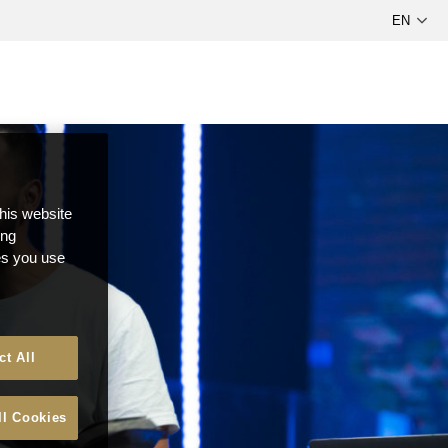
this website
ong
ces you use
ct All
ll Cookies