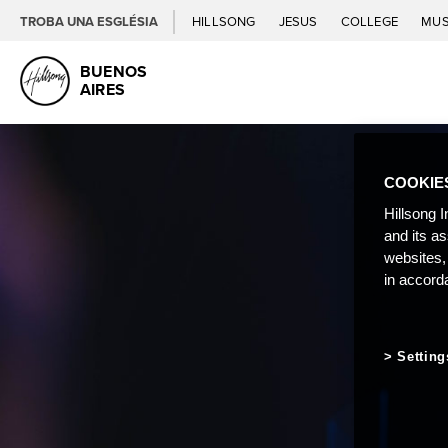
TROBA UNA ESGLÉSIA
HILLSONG
JESUS
COLLEGE
MUS
BUENOS
AIRES
COOKIE
Hillsong I
and its a
websites,
in accord
Setting