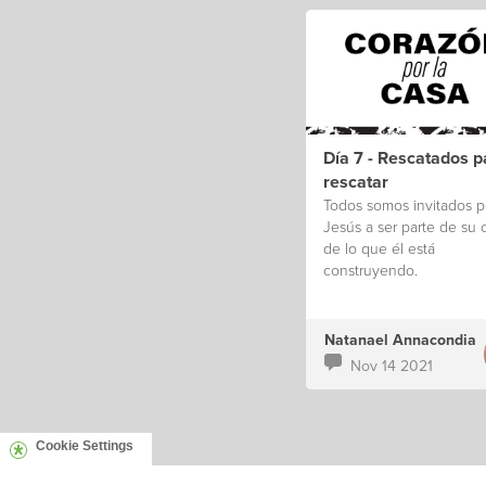
Día 7 - Rescatados p
rescatar
Todos somos invitados p
Jesús a ser parte de su 
de lo que él está
construyendo.
Natanael Annacondia
Nov 14 2021
Cookie Settings