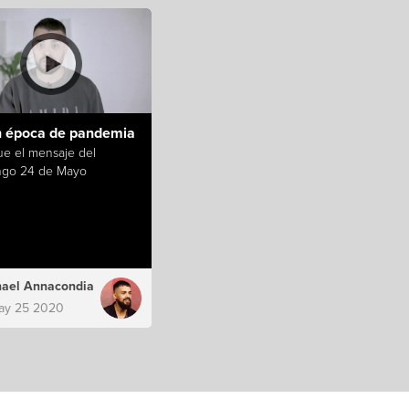
n época de pandemia
ue el mensaje del
go 24 de Mayo
ael Annacondia
ay 25 2020