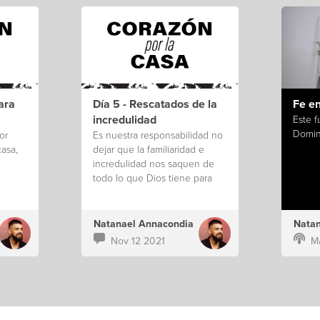
ara
Día 5 - Rescatados de la
Fe e
incredulidad
Este f
Domin
or
Es nuestra responsabilidad no
casa,
dejar que la familiaridad e
incredulidad nos saquen de
todo lo que Dios tiene para
nosotros.
Natanael Annacondia
Natan
Nov 12 2021
M