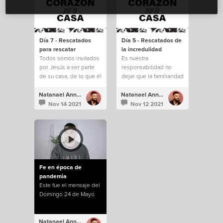
Día 7 - Rescatados
Día 5 - Rescatados de
para rescatar
la incredulidad
Todos somos invitados
Es nuestra
por Jesús a ser parte
responsabilidad no
de su casa, de lo que él
dejar que la familiaridad
está construyendo.
e incredulidad nos
saquen de todo lo que
Natanael Annacondia
Natanael Annacondia
Dios tiene para
Nov 14 2021
Nov 12 2021
nosotros.
Fe en época de
pandemia
Este fue el mensaje del
Domingo 24 de Mayo
Natanael Annacondia