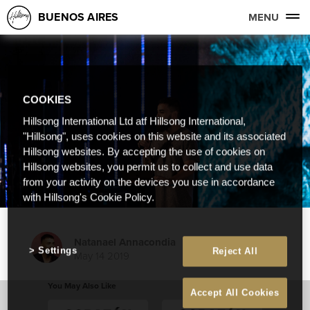
BUENOS AIRES
MENU
COOKIES
Hillsong International Ltd atf Hillsong International,
"Hillsong", uses cookies on this website and its associated
Hillsong websites. By accepting the use of cookies on
Hillsong websites, you permit us to collect and use data
from your activity on the devices you use in accordance
with Hillsong's Cookie Policy.
Natanael Annacondia
Settings
Reject All
May 14 2019
You May Also Like
Accept All Cookies