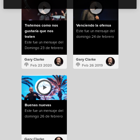
Tratemos como nos
Venciendo la ofensa
gustaría que nos
Este fue un mensaje del
traten
domingo 24 de febrero
Este fue un mensaje del
Domingo 23 de febrero
Gary Clarke
Gary Clarke
Feb 23 2020
Feb 26 2019
Buenas nuevas
Este fue un mensaje del
domingo 26 de febrero
Gary Clarke